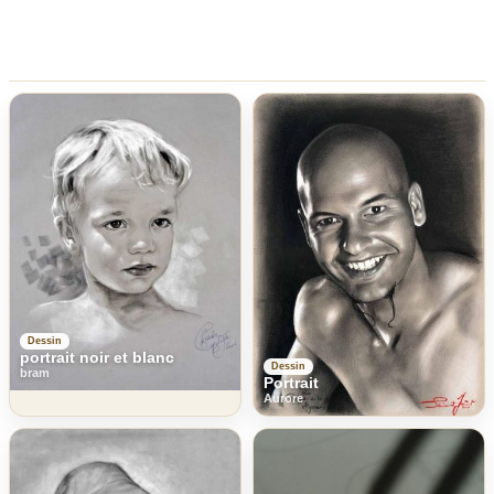
Dessin
portrait noir et blanc
Dessin
bram
Portrait
Aurore