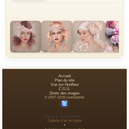
Accueil
Plan du site
Vue sur Honfleur
C.G.U.
Droits des images
© 2007-2026 LiveGalerie
Explorer LiveGalerie :
Galerie d’art en ligne
•