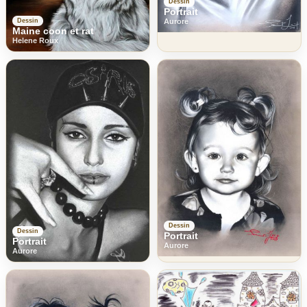
Dessin
Portrait
Aurore
Dessin
Maine coon et rat
Helene Roux
Dessin
Dessin
Portrait
Portrait
Aurore
Aurore