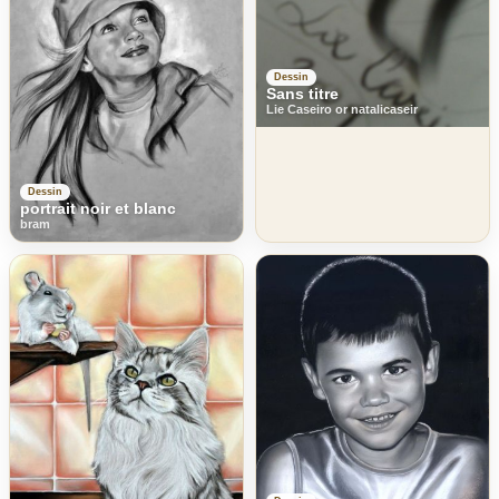
Dessin
Sans titre
Lie Caseiro or natalicaseir
Dessin
portrait noir et blanc
bram