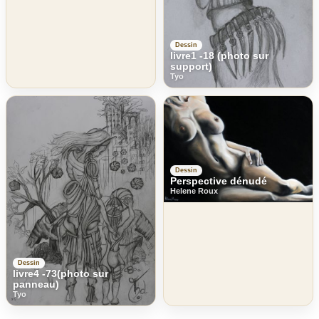
Dessin
livre1 -18 (photo sur
support)
Tyo
Dessin
Perspective dénudé
Helene Roux
Dessin
livre4 -73(photo sur
panneau)
Tyo