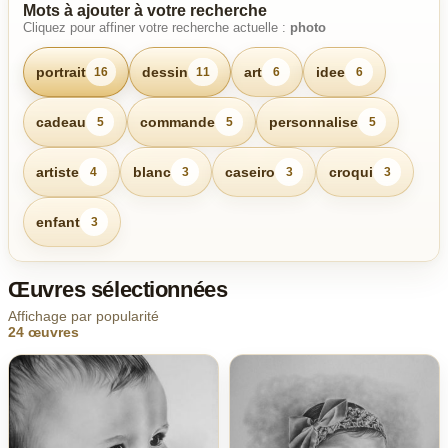
Mots à ajouter à votre recherche
Cliquez pour affiner votre recherche actuelle :
photo
portrait
dessin
art
idee
16
11
6
6
cadeau
commande
personnalise
5
5
5
artiste
blanc
caseiro
croqui
4
3
3
3
enfant
3
Œuvres sélectionnées
Affichage par popularité
24 œuvres