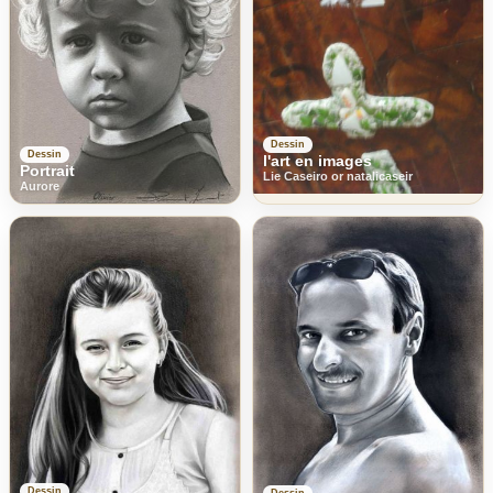
Dessin
Dessin
l'art en images
Portrait
Lie Caseiro or natalicaseir
Aurore
Dessin