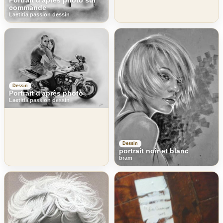
commande
Laetitia passion dessin
Dessin
Portrait d'après photo
Laetitia passion dessin
Dessin
portrait noir et blanc
bram