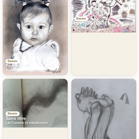
Dessin
Fire man family
Geoffrey Petit
Dessin
Portrait
Aurore
Dessin
Sans titre
Lie Caseiro or natalicaseir