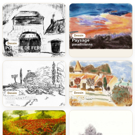
Dessin
Paysage
Dessin
paradisianna
PORCHE DE FERME
JYHEL
Dessin
Dessin
Ile d'Oleron
KERFONTAINE
paradisianna
JYHEL