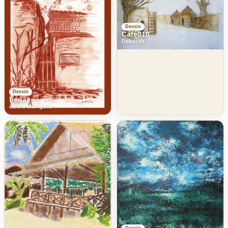
Dessin
Café010
Deborah
Dessin
hedas
carole tranigues
Dessin