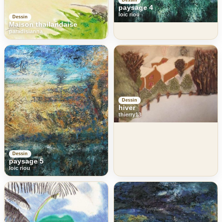
paysage 4
loic riou
Dessin
Maison thailandaise
paradisianna
Dessin
hiver
thierry13
Dessin
paysage 5
loic riou