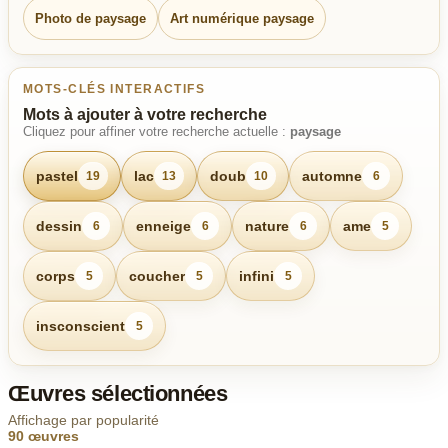
Photo de paysage
Art numérique paysage
MOTS-CLÉS INTERACTIFS
Mots à ajouter à votre recherche
Cliquez pour affiner votre recherche actuelle :
paysage
pastel
lac
doub
automne
19
13
10
6
dessin
enneige
nature
ame
6
6
6
5
corps
coucher
infini
5
5
5
insconscient
5
Œuvres sélectionnées
Affichage par popularité
90 œuvres