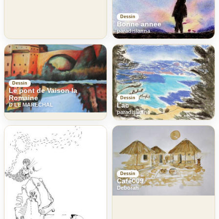
Dessin
Bonne annee
paradisianna
Dessin
Le pont de Vaison la
Romaine
Dessin
Lac
D LE MARECHAL
paradisianna
Dessin
Café009
Deborah