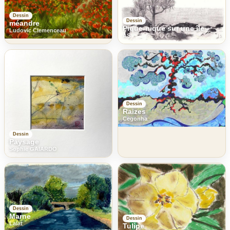
Dessin
Dessin
méandre
Pique-nique sur une île
Ludovic Clemenceau
AS
Dessin
Raizes
Cegonha
Dessin
Paysage
Sophie GAIARDO
Dessin
Marne
Dessin
Lalat
Tulipe