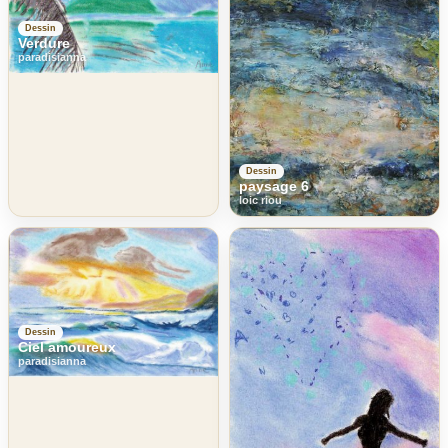
Dessin
Verdure
paradisianna
Dessin
paysage 6
loic riou
Dessin
Ciel amoureux
paradisianna