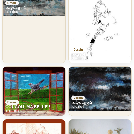
Dessin
paysage 1
loic riou
Dessin
page 4
Gaellita
Dessin
paysage 2
Dessin
COUCOU, MA BELLE !
loic riou
TUGDUAL