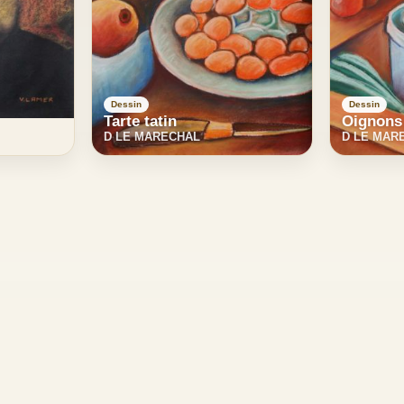
Dessin
Dessin
Tarte tatin
Oignons
D LE MARECHAL
D LE MAR