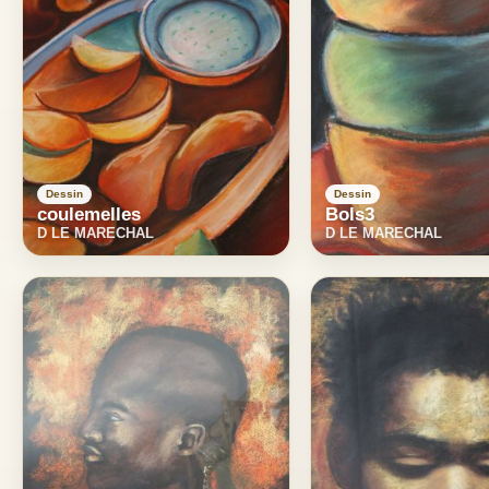
Dessin
Dessin
coulemelles
Bols3
D LE MARECHAL
D LE MARECHAL