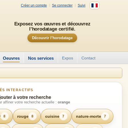
Créer un compte
Se connecter
Suivi
Exposez vos œuvres et découvrez
l’horodatage certifié.
Découvrir l’horodatage
Oeuvres
Nos services
Expos
Contact
ÉS INTERACTIFS
jouter à votre recherche
r affiner votre recherche actuelle :
orange
r
rouge
cuisine
nature-morte
8
8
7
7