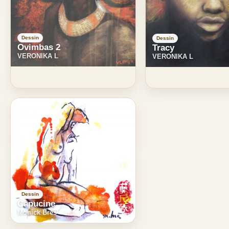
Dessin
Dessin
Ovimbas 2
Tracy
VERONIKA L
VERONIKA L
Dessin
Capucine
Monick Bres