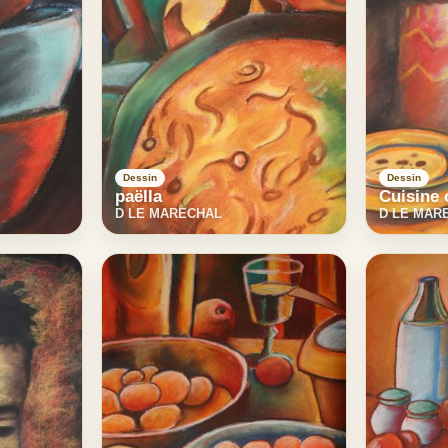
Dessin
Dessin
paëlla
Cuisine 
D LE MARECHAL
D LE MAR