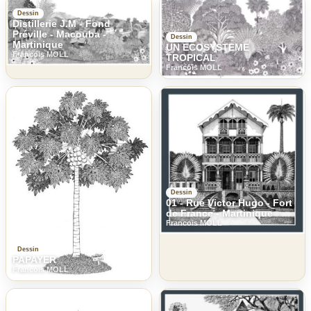
Dessin
Distillerie J.M - Fond
Préville - Macouba -
Dessin
Martinique
UN ECOSYSTEME
Francois MOLL
TROPICAL
Francois MOLL
Dessin
01 - Rue Victor Hugo - Fort
de France - Martinique
Francois MOLL
Dessin
PAPAYER
Francois MOLL