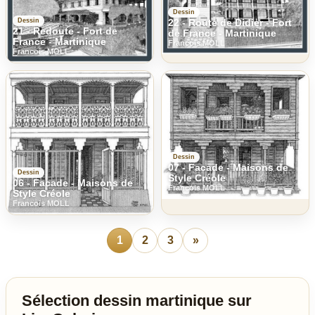
Dessin
Dessin
22 - Route de Didier - Fort
21 - Redoute - Fort de
de France - Martinique
France - Martinique
Francois MOLL
Francois MOLL
Dessin
07 - Facade - Maisons de
Dessin
Style Créole
06 - Facade - Maisons de
Francois MOLL
Style Créole
Francois MOLL
1
2
3
»
Sélection dessin martinique sur