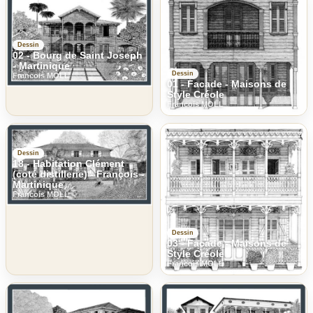
Dessin
02 - Bourg de Saint Joseph
- Martinique
Dessin
Francois MOLL
01 - Facade - Maisons de
Style Créole
Francois MOLL
Dessin
18 - Habitation Clément
(coté distillerie) - François -
Martinique
Francois MOLL
Dessin
03 - Facade - Maisons de
Style Créole
Francois MOLL