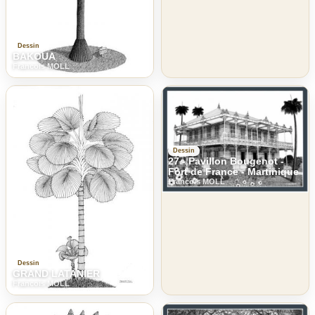
Dessin
BAKOUA
Francois MOLL
Dessin
27 - Pavillon Bougenot -
Fort de France - Martinique
Francois MOLL
Dessin
GRAND LATANIER
Francois MOLL