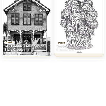
Dessin
Dessin
13 - Facade - Maisons de
YOUCA
Style Créole
Francois MOLL
Francois MOLL