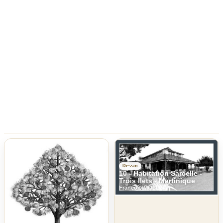
Dessin
10 - Habitation Sarcelle -
Trois Ilets - Martinique
Francois MOLL