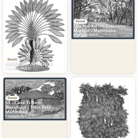
Dessin
16 - Habitation Crassous -
Marigot - Martinique
Francois MOLL
Dessin
ARBRE DU VOYAGEUR
Francois MOLL
Dessin
05 - Case Ti Bom -
Beaufond - Trois Ilets -
Martinique
Francois MOLL