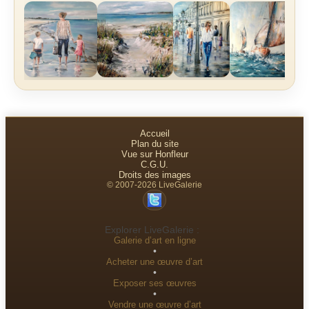
Accueil
Plan du site
Vue sur Honfleur
C.G.U.
Droits des images
© 2007-2026 LiveGalerie
Explorer LiveGalerie :
Galerie d’art en ligne
•
Acheter une œuvre d’art
•
Exposer ses œuvres
•
Vendre une œuvre d’art