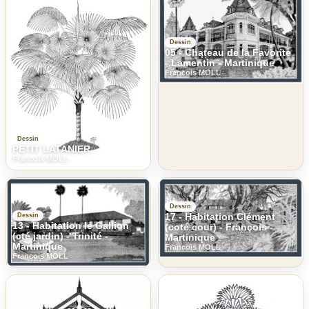
Dessin
05 - Chateau de la Favorite
- Lamentin - Martinique
Francois MOLL
Dessin
PETIT LATANIER
Francois MOLL
Dessin
17 - Habitation Clément
Dessin
13 - Habitation le Gallion
(coté cour) - François -
(cté jardin) - Trinité -
Martinique
Martinique
Francois MOLL
Francois MOLL