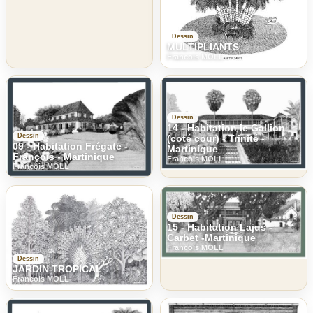
Dessin
MULTIPLIANTS
Francois MOLL
Dessin
14 - Habitation le Gallion
Dessin
(coté cour) - Trinité -
09 - Habitation Frégate -
Martinique
François - Martinique
Francois MOLL
Francois MOLL
Dessin
15 - Habitation Lajus -
Carbet -Martinique
Francois MOLL
Dessin
JARDIN TROPICAL
Francois MOLL