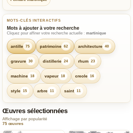
MOTS-CLÉS INTERACTIFS
Mots à ajouter à votre recherche
Cliquez pour affiner votre recherche actuelle :
martinique
antille
patrimoine
architecture
75
62
40
gravure
distillerie
rhum
30
24
23
machine
vapeur
creole
18
18
16
style
arbre
saint
15
11
11
Œuvres sélectionnées
Affichage par popularité
75 œuvres