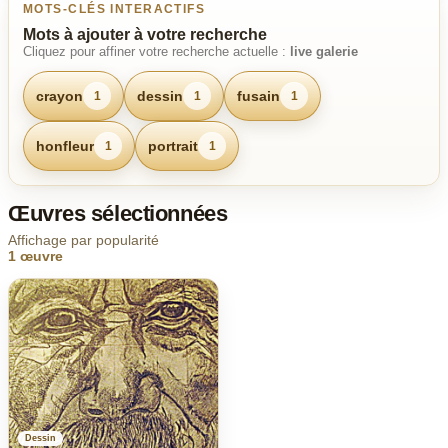
MOTS-CLÉS INTERACTIFS
Mots à ajouter à votre recherche
Cliquez pour affiner votre recherche actuelle :
live galerie
crayon
dessin
fusain
1
1
1
honfleur
portrait
1
1
Œuvres sélectionnées
Affichage par popularité
1 œuvre
Dessin