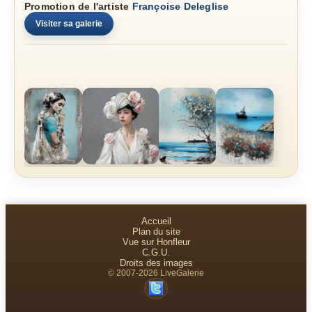
Promotion de l'artiste
Françoise Deleglise
Visiter sa galerie
Accueil
Plan du site
Vue sur Honfleur
C.G.U.
Droits des images
© 2007-2026 LiveGalerie