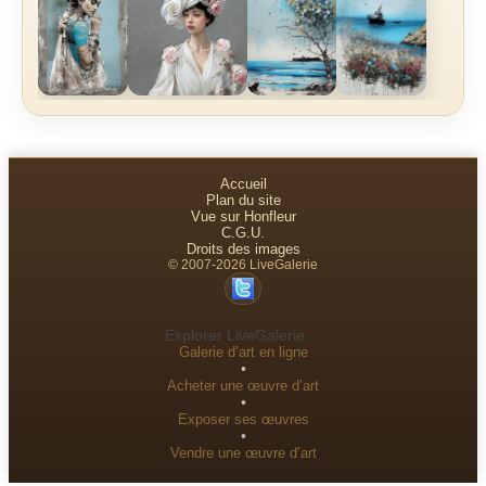
Accueil
Plan du site
Vue sur Honfleur
C.G.U.
Droits des images
© 2007-2026 LiveGalerie
Explorer LiveGalerie :
Galerie d’art en ligne
•
Acheter une œuvre d’art
•
Exposer ses œuvres
•
Vendre une œuvre d’art