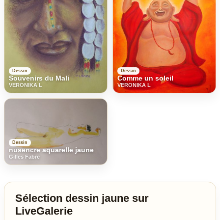
Dessin
Dessin
Souvenirs du Mali
Comme un soleil
VERONIKA L
VERONIKA L
Dessin
nusencre aquarelle jaune
Gilles Fabre
Sélection dessin jaune sur
LiveGalerie