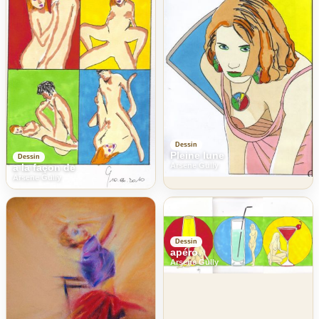
Dessin
Pleine lune
Dessin
Arsene Gully
a la façon de
Arsene Gully
Dessin
apéro
Arsene Gully