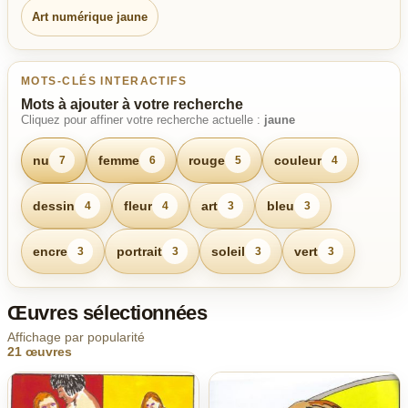
Art numérique jaune
MOTS-CLÉS INTERACTIFS
Mots à ajouter à votre recherche
Cliquez pour affiner votre recherche actuelle :
jaune
nu
femme
rouge
couleur
7
6
5
4
dessin
fleur
art
bleu
4
4
3
3
encre
portrait
soleil
vert
3
3
3
3
Œuvres sélectionnées
Affichage par popularité
21 œuvres