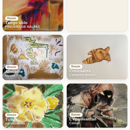
Dessin
Tango solo
FREDERIQUE NALPAS
Dessin
Dessin
Croissants
Africaine
Catherine Brunet
Nuves
Dessin
Dessin
L'épouvantail
Tulipe
Cemeir
paradisianna