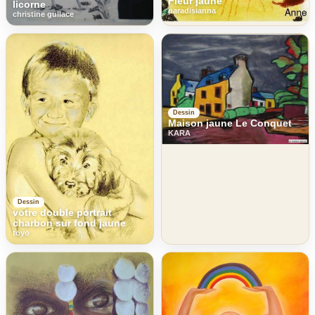
Fleur jaune
licorne
paradisianna
christine gullace
Dessin
Maison jaune Le Conquet
KARA
Dessin
votre double portrait
charbon sur fond jaune
toyo