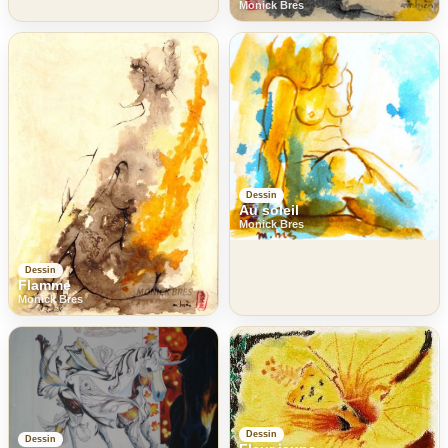
Monick Bres
Dessin
Au soleil
Monick Bres
Dessin
Flamme
Monick Bres
Dessin
Dessin