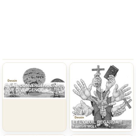
Dessin
D'UNE CONVERGENCE NAIT
UNE DIVERGENCE
Francois MOLL
Dessin
ET L'OEUIL REGARDAIT
Francois MOLL