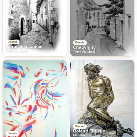
Dessin
Dessin
La rue a la Lampe
Chauvigny
Tony Jandard
Tony Jandard
Dessin
Roland Furieux
Dessin
Mahtab