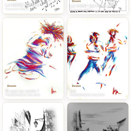
Dessin
LA MERE ICHELE
LE PORT DU FOULARD
Francois MOLL
Francois MOLL
Dessin
Dessin
Et que ça saute !
bal
FREDERIQUE NALPAS
FREDERIQUE NALPAS