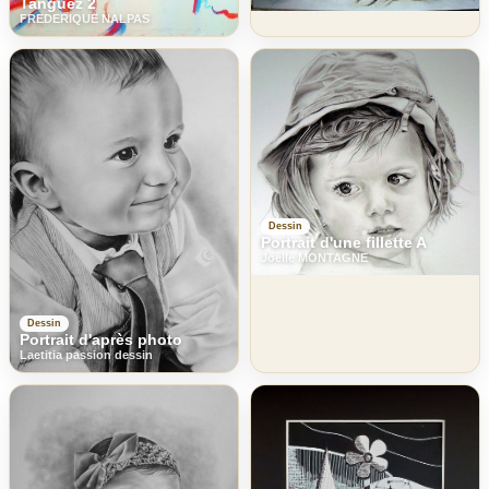
Tanguez 2
FREDERIQUE NALPAS
Dessin
Portrait d'une fillette A
Joelle MONTAGNE
Dessin
Portrait d'après photo
Laetitia passion dessin