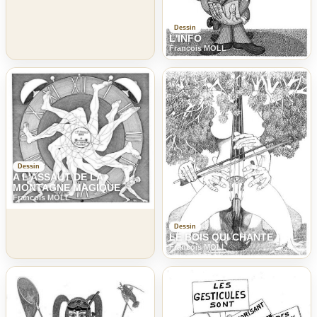
Dessin
L'INFO
Francois MOLL
Dessin
A L'ASSAUT DE LA
MONTAGNE MAGIQUE
Francois MOLL
Dessin
LE BOIS QUI CHANTE
Francois MOLL