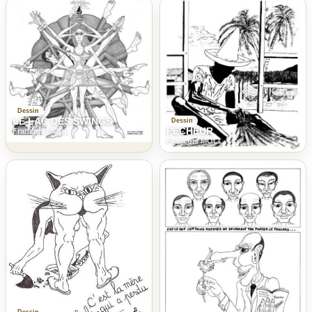
Dessin
LE LAC DES SWINGS
Dessin
PECHEUR
Francois MOLL
Francois MOLL
Dessin