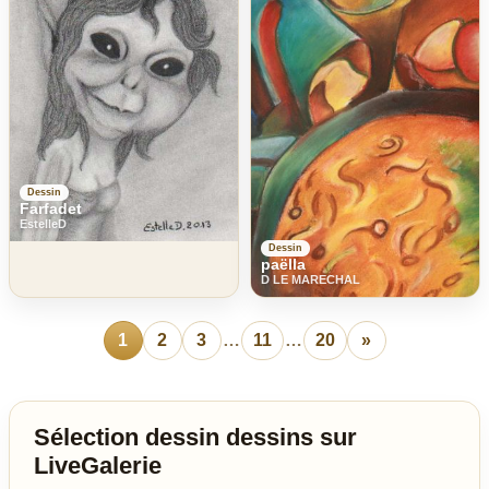
Dessin
Farfadet
EstelleD
Dessin
paëlla
D LE MARECHAL
1
2
3
…
11
…
20
»
Sélection dessin dessins sur
LiveGalerie