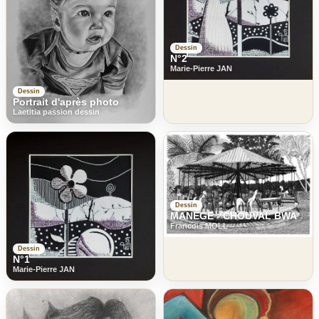
Dessin
N°2
Marie-Pierre JAN
Dessin
Portrait d'après photo
Laetitia passion dessin
Dessin
MANEGE - CHOUVAL BWA
Francois MOLL
Dessin
N°1
Marie-Pierre JAN