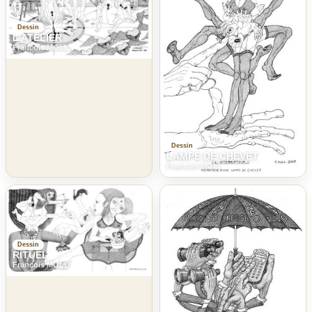
Dessin
L'ATELIER
Francois MOLL
Dessin
LAMPE DE CHEVET
Francois MOLL
Dessin
RITUEL
Francois MOLL