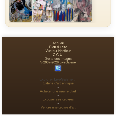
Accueil
Plan du site
Vue sur Honfleur
C.G.U.
Droits des images
© 2007-2026 LiveGalerie
Explorer LiveGalerie :
Galerie d’art en ligne
•
Acheter une œuvre d’art
•
Exposer ses œuvres
•
Vendre une œuvre d’art