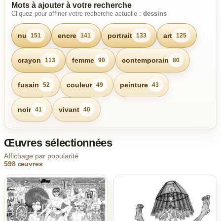
Mots à ajouter à votre recherche
Cliquez pour affiner votre recherche actuelle :
dessins
nu
encre
portrait
art
151
141
133
125
crayon
femme
contemporain
113
90
80
fusain
couleur
peinture
52
49
43
noir
vivant
41
40
Œuvres sélectionnées
Affichage par popularité
598 œuvres