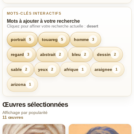
MOTS-CLÉS INTERACTIFS
Mots à ajouter à votre recherche
Cliquez pour affiner votre recherche actuelle :
desert
portrait
touareg
homme
5
5
3
regard
abstrait
bleu
dessin
3
2
2
2
sable
yeux
afrique
araignee
2
2
1
1
arizona
1
Œuvres sélectionnées
Affichage par popularité
11 œuvres