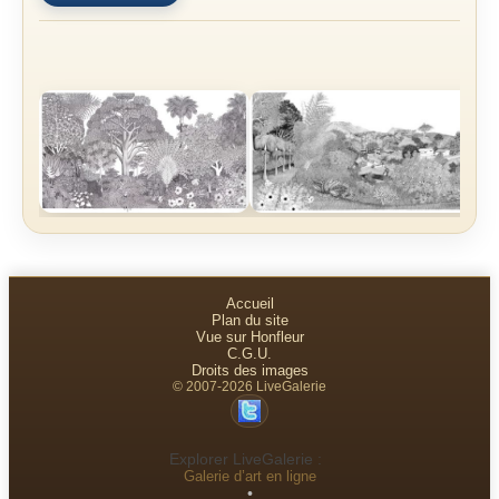
Accueil
Plan du site
Vue sur Honfleur
C.G.U.
Droits des images
© 2007-2026 LiveGalerie
Explorer LiveGalerie :
Galerie d’art en ligne
•