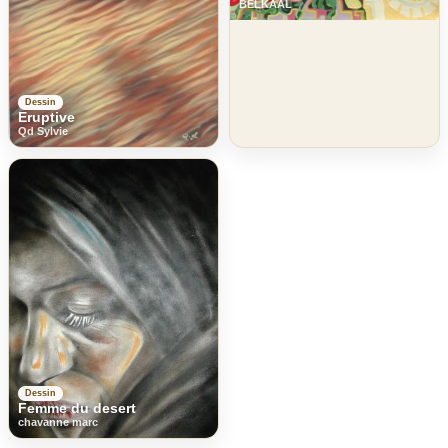
BELKAAL
Dessin
Eruptive
Qd Sylvie
Dessin
Femme du desert
chavanne marc