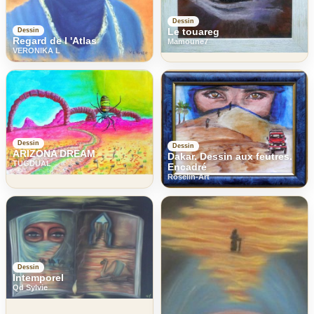
Dessin
Le touareg
Dessin
Regard de l 'Atlas
Mamoune7
VERONIKA L
Dessin
Dessin
ARIZONA DREAM
Dakar. Dessin aux feutres.
TUGDUAL
Encadré
Roselin-Art
Dessin
Intemporel
Qd Sylvie