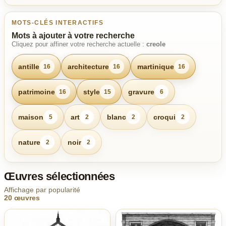
MOTS-CLÉS INTERACTIFS
Mots à ajouter à votre recherche
Cliquez pour affiner votre recherche actuelle :
creole
antille
architecture
martinique
16
16
16
patrimoine
style
gravure
16
15
6
maison
art
blanc
croqui
5
2
2
2
nature
noir
2
2
Œuvres sélectionnées
Affichage par popularité
20 œuvres