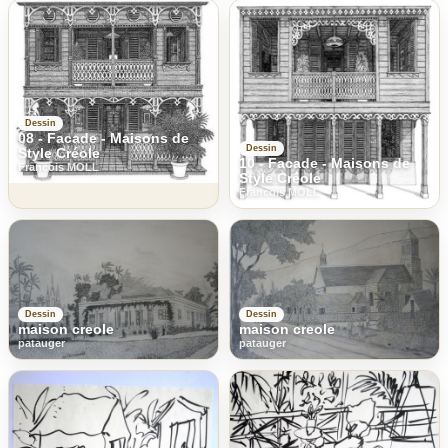
Dessin
08 - Facade - Maisons de
Dessin
Style Créole
10 - Facade - Maisons de
Francois MOLL
Style Créole
Francois MOLL
Dessin
Dessin
maison creole
maison creole
patauger
patauger