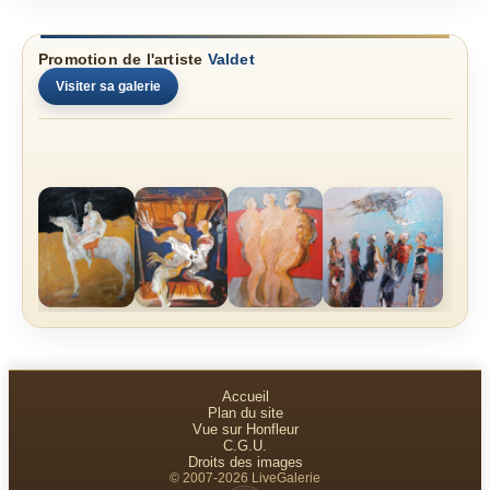
Promotion de l'artiste
Valdet
Visiter sa galerie
Accueil
Plan du site
Vue sur Honfleur
C.G.U.
Droits des images
© 2007-2026 LiveGalerie