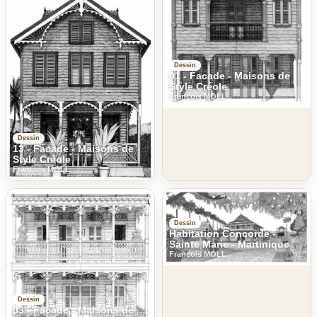
Dessin
01 - Facade - Maisons de
Style Créole
Francois MOLL
Dessin
13 - Facade - Maisons de
Style Créole
Francois MOLL
Dessin
Habitation Concorde -
Sainte Marie - Martinique
Francois MOLL
Dessin
03 - Facade - Maisons de