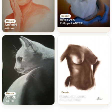
Dessin
HReeves
Dessin
Philippe LANTERI
SARAH
artimus
Dessin
Dessin
Etude de buste
IVOIRE
Daniel MARTINS
PATRIK