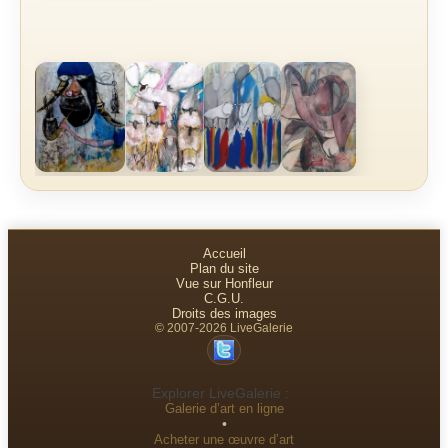
Accueil
Plan du site
Vue sur Honfleur
C.G.U.
Droits des images
© 2007-2026 LiveGalerie
Explorer LiveGalerie :
Galerie d’art en ligne
•
Acheter une œuvre d’art