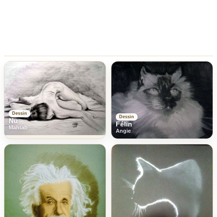
Dessin
Dessin
Nu
Félin
Mahtab
Angie