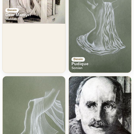
Dessin
Dear Marilyn
Mahtab
Dessin
Pudique
Sonian