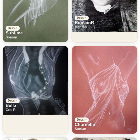
Dessin
RomainR
Mahtab
Dessin
Sublime
Sonian
Dessin
Bella
Cris R
Dessin
Charnelle
Sonian