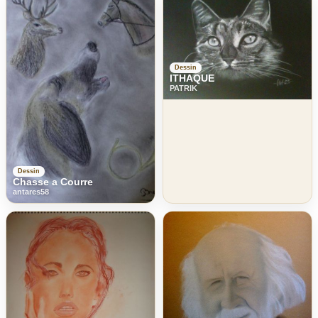
Dessin
ITHAQUE
PATRIK
Dessin
Chasse a Courre
antares58