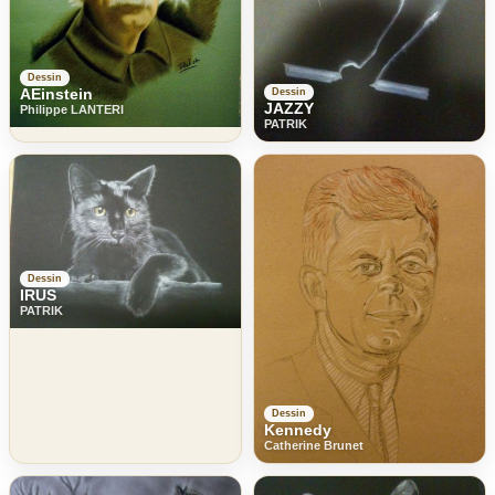
Dessin
AEinstein
Dessin
JAZZY
Philippe LANTERI
PATRIK
Dessin
IRUS
PATRIK
Dessin
Kennedy
Catherine Brunet