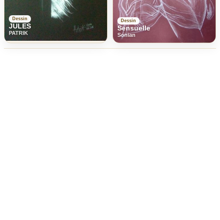
Dessin
Dessin
JULES
Sensuelle
PATRIK
Sonian