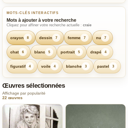
MOTS-CLÉS INTERACTIFS
Mots à ajouter à votre recherche
Cliquez pour affiner votre recherche actuelle :
craie
crayon
dessin
femme
nu
8
7
7
7
chat
blanc
portrait
drapé
6
5
5
4
figuratif
voile
blanche
pastel
4
4
3
3
Œuvres sélectionnées
Affichage par popularité
22 œuvres