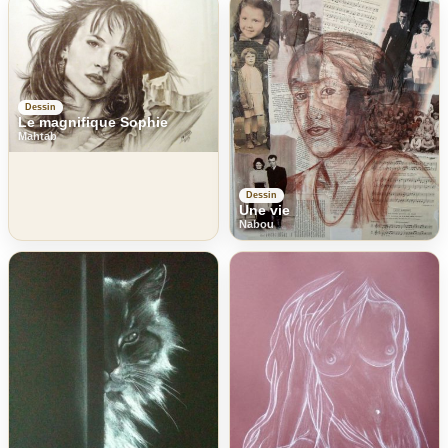
Dessin
Le magnifique Sophie
Mahtab
Dessin
Une vie
Nabou