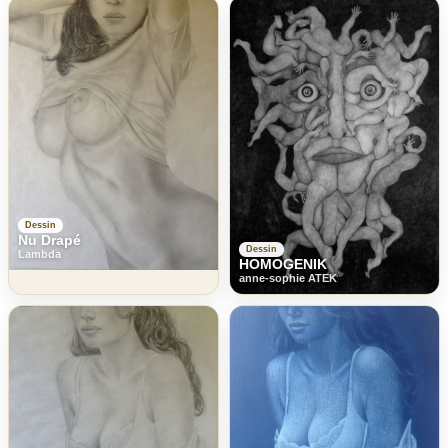
Dessin
Nu Drapé
Dessin
Lambda
HOMOGENIK
anne-sophie ATEK