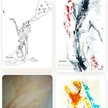
Dessin
page 2
Dessin
Extension
Gaellita
Monick Bres