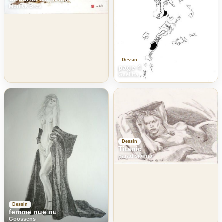
Monick Bres
Dessin
page 4
Gaellita
Dessin
Titanic
paradisianna
Dessin
femme nue nu
Goossens