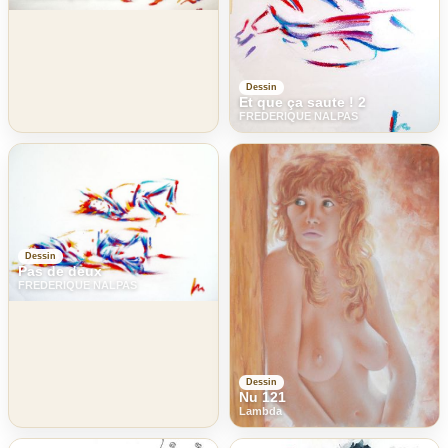
Dessin
Et que ça saute ! 2
FREDERIQUE NALPAS
Dessin
Pas de deux
FREDERIQUE NALPAS
Dessin
Nu 121
Lambda