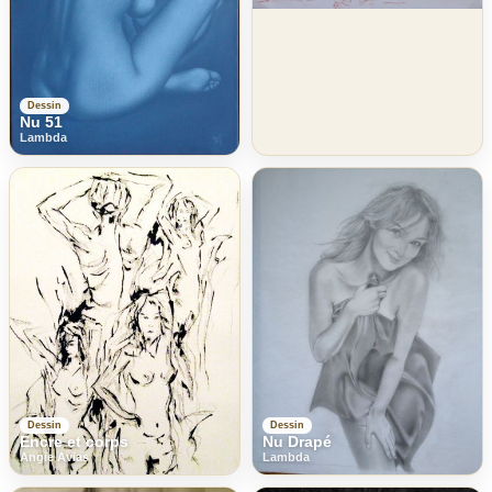
Dessin
Nu 51
Lambda
Dessin
Dessin
Encre et corps
Nu Drapé
Angie Avias
Lambda