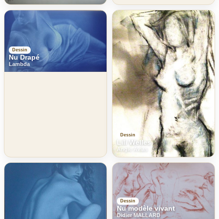
Dessin
Nu Drapé
Lambda
Dessin
Lili Welles
Angie Avias
Dessin
Nu modèle vivant
Didier MALLARD