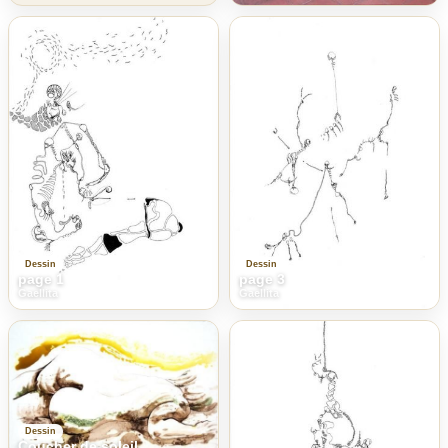
Dessin
Dessin
page 1
page 3
Gaellita
Gaellita
Dessin
Coucher de soleil