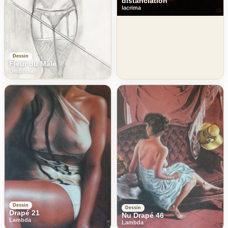
distanciation
lacrima
Dessin
Fleur du Mâle
Ombrella
Dessin
Dessin
Drapé 21
Nu Drapé 46
Lambda
Lambda