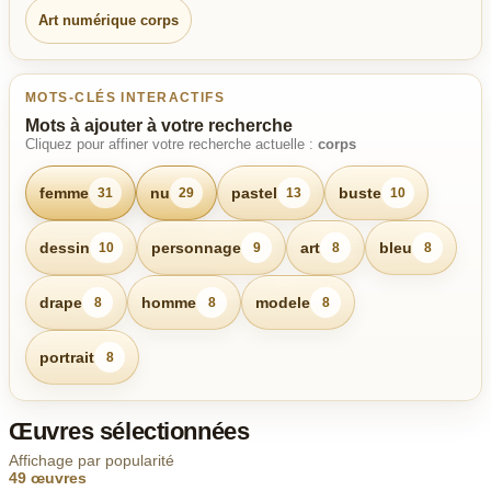
Art numérique corps
MOTS-CLÉS INTERACTIFS
Mots à ajouter à votre recherche
Cliquez pour affiner votre recherche actuelle :
corps
femme
nu
pastel
buste
31
29
13
10
dessin
personnage
art
bleu
10
9
8
8
drape
homme
modele
8
8
8
portrait
8
Œuvres sélectionnées
Affichage par popularité
49 œuvres