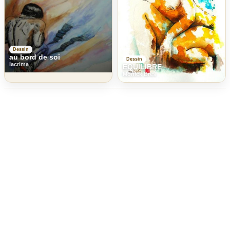
Dessin
au bord de soi
Dessin
lacrima
EQUILIBRE
Monick Bres