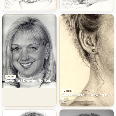
2019
2019
Bek
Bek
Dessin
Severine / Drawing By Bek
Bek
Dessin
Malvina détail / Drawing by
Bek
Bek