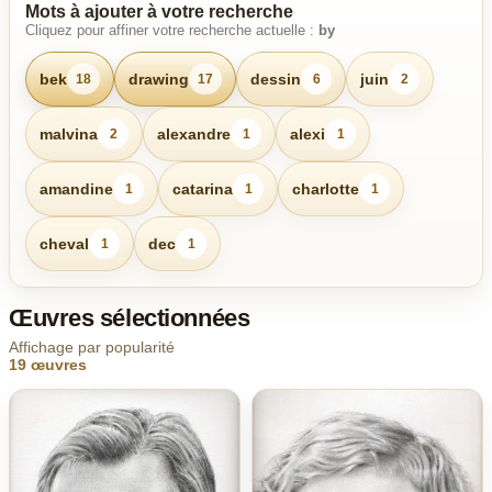
Mots à ajouter à votre recherche
Cliquez pour affiner votre recherche actuelle :
by
bek
drawing
dessin
juin
18
17
6
2
malvina
alexandre
alexi
2
1
1
amandine
catarina
charlotte
1
1
1
cheval
dec
1
1
Œuvres sélectionnées
Affichage par popularité
19 œuvres