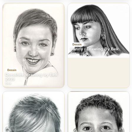
Dessin
Fanny / Drawing By Bek
Bek
Dessin
Dorothée, drawing by Bek
2019
Bek