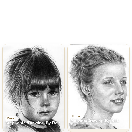
Dessin
Dessin
Malvina/Drawing By Bek
Stéphanie /Drawing By Bek
Bek
Bek