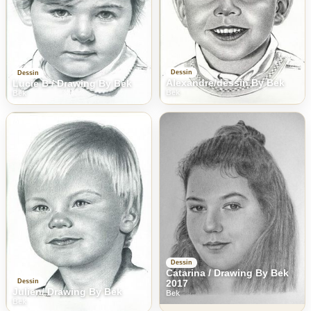
Dessin
Dessin
Alexandre/dessin By Bek
Lucie B / Drawing By Bek
Bek
Bek
Dessin
Catarina / Drawing By Bek
2017
Dessin
Julien/ Drawing By Bek
Bek
Bek