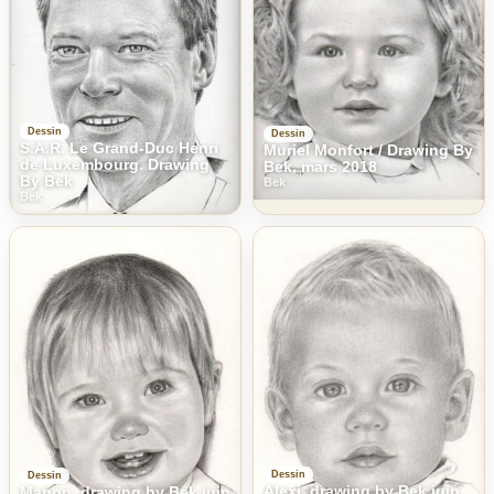
Dessin
Dessin
S.A.R. Le Grand-Duc Henri
Muriel Monfort / Drawing By
de Luxembourg. Drawing
Bek, mars 2018
By Bek
Bek
Bek
Dessin
Dessin
Alexi, drawing by Bek juin
Manon, drawing by Bek juin