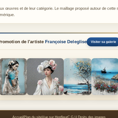
aux œuvres et de leur catégorie. Le maillage proposé autour de cette 
umérique.
romotion de l'artiste
Françoise Deleglise
Visiter sa galerie
Accueil
Plan du site
Vue sur Honfleur
C.G.U.
Droits des images