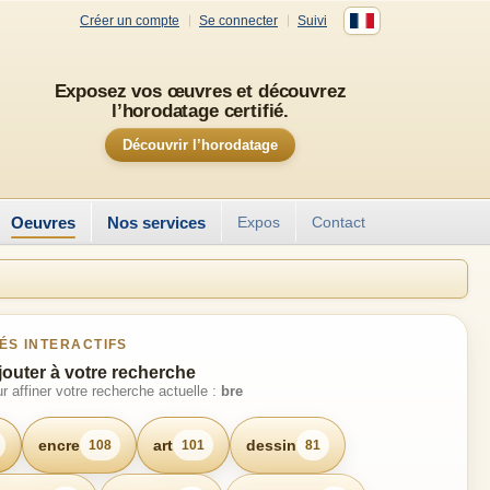
Créer un compte
Se connecter
Suivi
Exposez vos œuvres et découvrez
l’horodatage certifié.
Découvrir l’horodatage
Oeuvres
Nos services
Expos
Contact
ÉS INTERACTIFS
jouter à votre recherche
r affiner votre recherche actuelle :
bre
encre
art
dessin
108
101
81