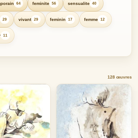
porain
feminite
sensualite
64
56
40
vivant
feminin
femme
29
29
17
12
r
11
128 œuvres