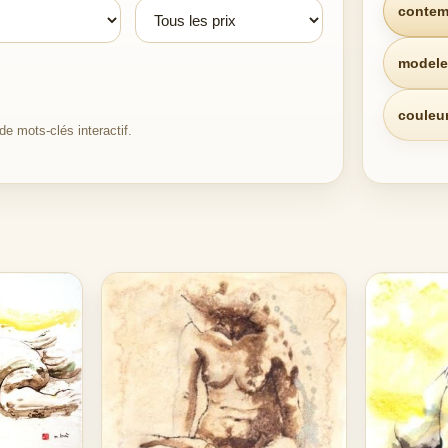
contem
modele
couleu
e mots-clés interactif.