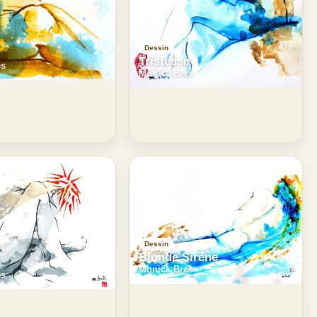
Dessin
l
Tristesse
es
Monick Bres
Dessin
Blonde Sirène
Monick Bres
es