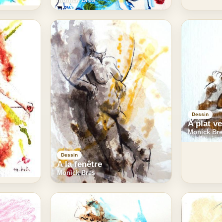
Dessin
A plat v
Monick Br
Dessin
A la fenêtre
Monick Bres