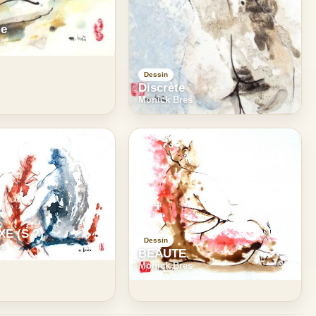
le
es
Dessin
Discrète
Monick Bres
E (S ?)
Dessin
es
BEAUTE
Monick Bres