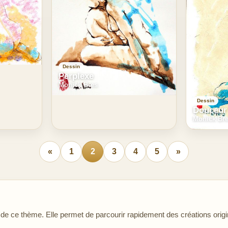
Dessin
Perplexe
Monick Bres
Dessin
Douceur
Monick Br
«
1
2
3
4
5
»
 ce thème. Elle permet de parcourir rapidement des créations origin