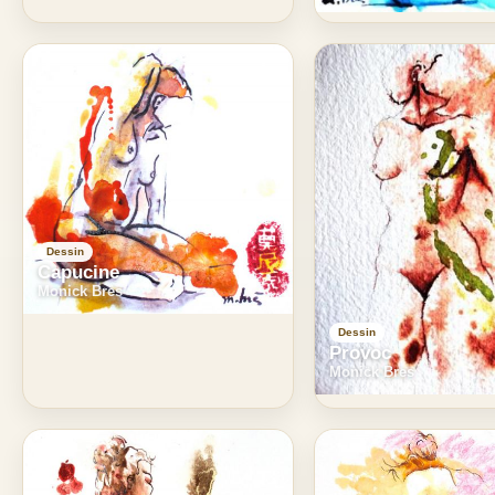
Dessin
Capucine
Monick Bres
Dessin
Provoc
Monick Bres