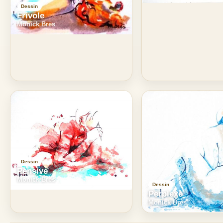
Dessin
Frivole
Monick Bres
Dessin
Pensive
Monick Bres
Dessin
Perplexe
Monick Bres