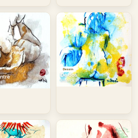
Dessin
De dos
entre
Monick Bres
es