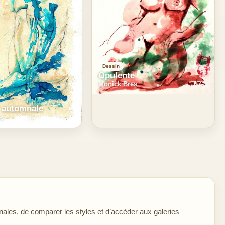
Dessin
Opulente
Monick Bres
 automnale
es
ales, de comparer les styles et d’accéder aux galeries