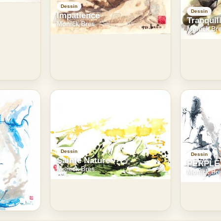
Dessin
Dessin
Impatience
Tranquil
Monick Bres
Monick Br
Dessin
Dessin
Sainte Nature
PERPLEX
Monick Bres
Monick Br