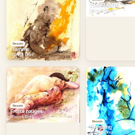
CONFIANTE
Monick Bres
Dessin
Flamme
Monick Bres
Dessin
Fruits rouges
Monick Bres
Dessin
Bronzing
Monick Bres