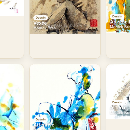
Dessin
Dessin
Au solei
Vexée
Monick Br
Monick Bres
Dessin
A Terre
Monick Br
Dessin
Attentive
Monick Bres