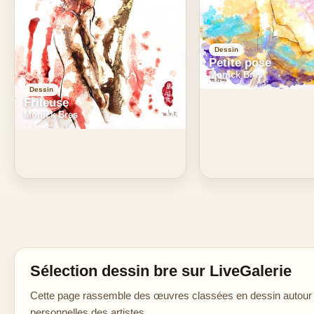
Dessin
Petite pose
Monick Bres
Dessin
Frileuse
Monick Bres
Sélection dessin bre sur LiveGalerie
Cette page rassemble des œuvres classées en dessin autour de
personnelles des artistes.