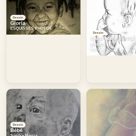
Dessin
Gloria
ESQUISSES PHOTOS
Dessin
tijuju votre portrai
photo
toyo
Dessin
Bébé
Sandra Marcia