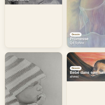
Dessin
Promesse
Qd Sylvie
Dessin
Bébé dans son ha
alvesc