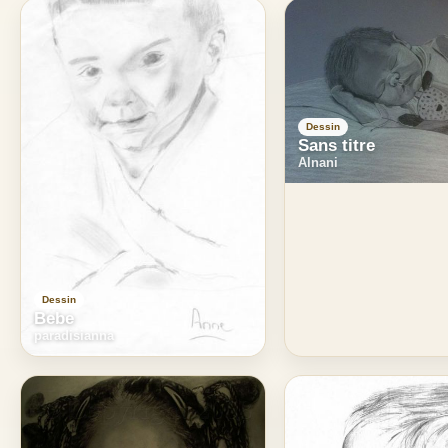
Dessin
Sans titre
Alnani
Dessin
Bebe
paradisianna