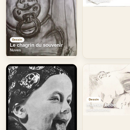
paradisianna
Dessin
Le chagrin du souvenir
Nuves
Dessin
maman bebe
paradisianna