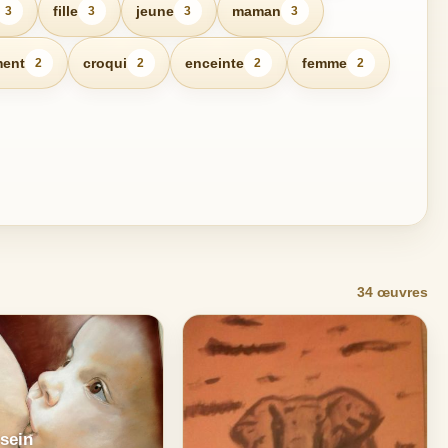
fille
jeune
maman
3
3
3
3
ment
croqui
enceinte
femme
2
2
2
2
34 œuvres
sein