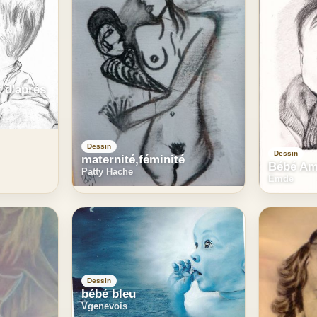
t d'aprés
Dessin
Dessin
maternité,féminité
Bébé Am
Patty Hache
Emde
Dessin
bébé bleu
Vgenevois