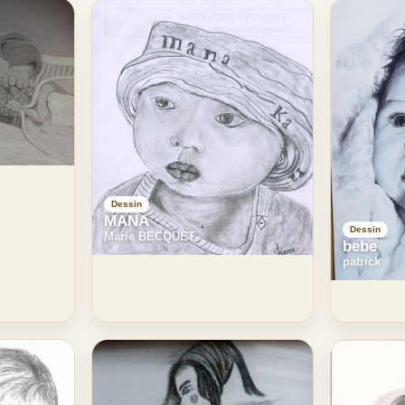
Dessin
MANA
Dessin
Marie BECQUET
bebe
patrick