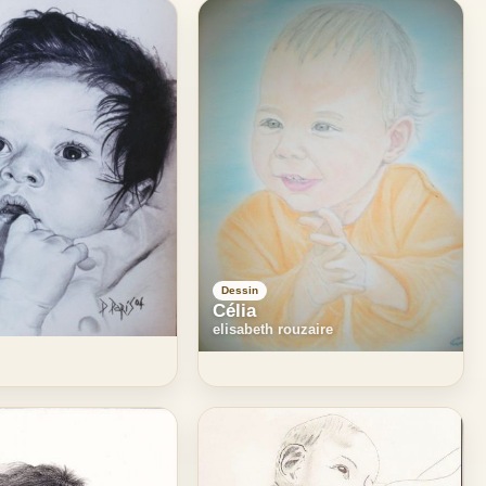
Dessin
Célia
elisabeth rouzaire