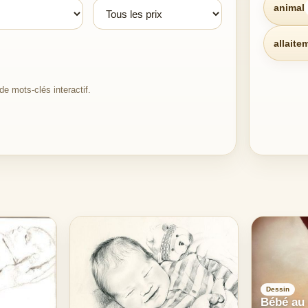
animal
allaite
e mots-clés interactif.
Dessin
Bébé au 