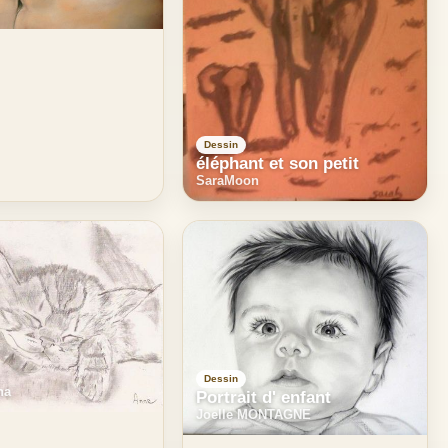
Dessin
éléphant et son petit
SaraMoon
Dessin
na
Portrait d' enfant
Joelle MONTAGNE