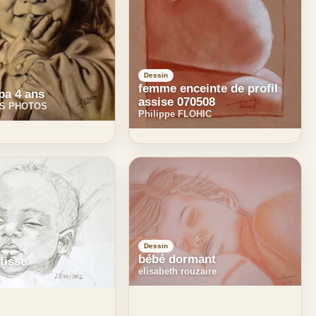
Dessin
femme enceinte de profil
pa 4 ans
assise 070508
S PHOTOS
Philippe FLOHIC
Dessin
bébé dormant
tisse
elisabeth rouzaire