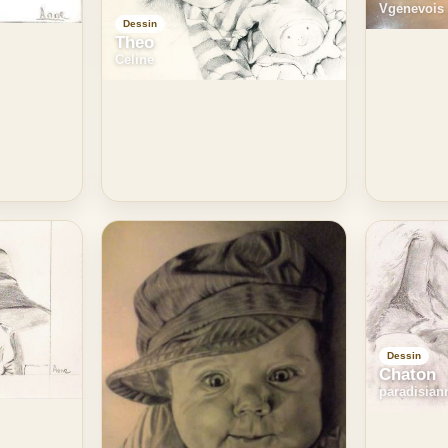
Vgenevois
Dessin
Theo
Celine
Dessin
Chaton
paradisian