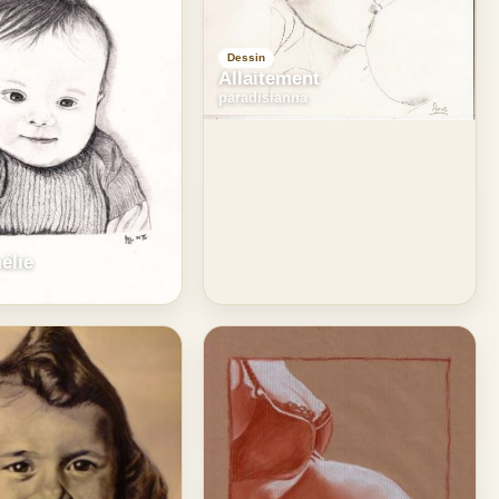
Dessin
Allaitement
paradisianna
élie