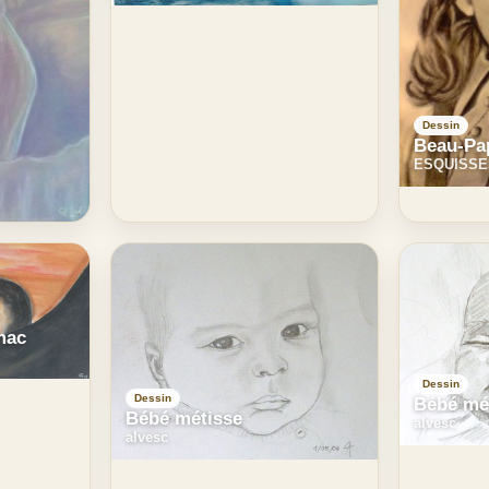
Dessin
Beau-Pa
ESQUISSE
mac
Dessin
Dessin
Bébé mé
Bébé métisse
alvesc
alvesc