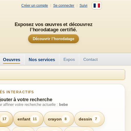
Créer un compte
Se connecter
Suivi
Exposez vos œuvres et découvrez
l’horodatage certifié.
Découvrir l’horodatage
Oeuvres
Nos services
Expos
Contact
ÉS INTERACTIFS
jouter à votre recherche
r affiner votre recherche actuelle :
bebe
enfant
crayon
dessin
17
11
8
7