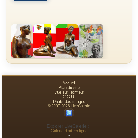
Accueil
Plan du site
Vue sur Honfleur
C.G.U.
Droits des images
© 2007-2026 LiveGalerie
Explorer LiveGalerie :
Galerie d’art en ligne
•