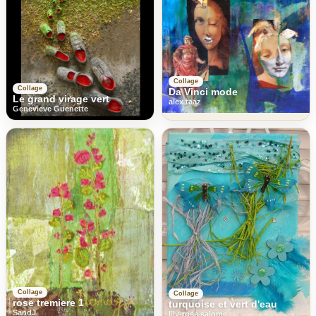
Collage
Collage
Da Vinci mode
Le grand virage vert
alex taaz
Genevieve Guenette
Collage
Collage
rose tremiere 1
turquoise et vert d'eau
SandJ
lily-rose salome