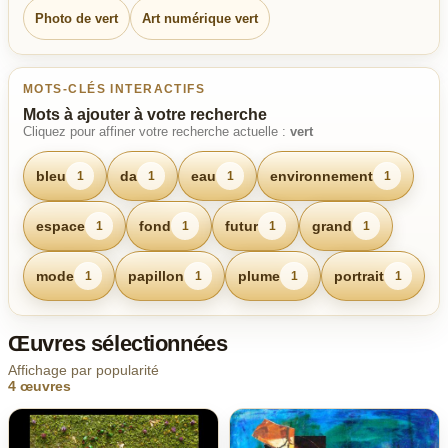
Photo de vert
Art numérique vert
MOTS-CLÉS INTERACTIFS
Mots à ajouter à votre recherche
Cliquez pour affiner votre recherche actuelle :
vert
bleu
da
eau
environnement
1
1
1
1
espace
fond
futur
grand
1
1
1
1
mode
papillon
plume
portrait
1
1
1
1
Œuvres sélectionnées
Affichage par popularité
4 œuvres