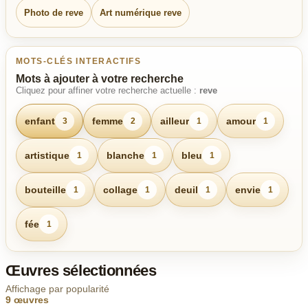
Photo de reve
Art numérique reve
MOTS-CLÉS INTERACTIFS
Mots à ajouter à votre recherche
Cliquez pour affiner votre recherche actuelle :
reve
enfant
femme
ailleur
amour
3
2
1
1
artistique
blanche
bleu
1
1
1
bouteille
collage
deuil
envie
1
1
1
1
fée
1
Œuvres sélectionnées
Affichage par popularité
9 œuvres