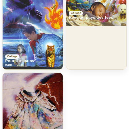
Collage
Reve au pays des fees
nath
Collage
Pour Guillaume
nath