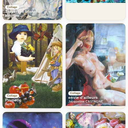
Collage
Traversée blanche
Natinstra
Collage
Collage
envie d'ailleurs
Prunelle
Jacqueline CASTAGNE
nath