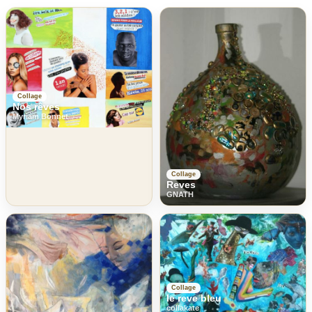
Collage
Nos rêves
Myriam Bonnet
Collage
Reves
GNATH
Collage
le reve bleu
collakate