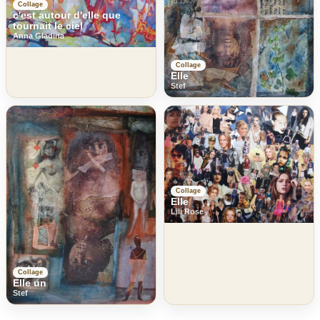
Collage
c'est autour d'elle que
tournait le ciel
Anna Gladina
Collage
Elle
Stef
Collage
Elle
Lili Rose
Collage
Elle un
Stef