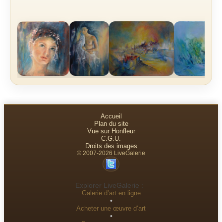
Accueil
Plan du site
Vue sur Honfleur
C.G.U.
Droits des images
© 2007-2026 LiveGalerie
Explorer LiveGalerie :
Galerie d’art en ligne
•
Acheter une œuvre d’art
•