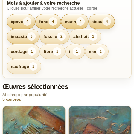
Mots à ajouter à votre recherche
Cliquez pour affiner votre recherche actuelle :
corde
épave
fond
marin
tissu
4
4
4
4
impasto
fossile
abstrait
3
2
1
cordage
fibre
iii
mer
1
1
1
1
naufrage
1
Œuvres sélectionnées
Affichage par popularité
5 œuvres