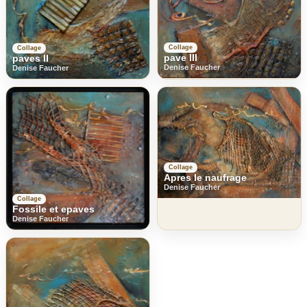
Collage
Collage
pave III
paves II
Denise Faucher
Denise Faucher
Collage
Apres le naufrage
Denise Faucher
Collage
Fossile et epaves
Denise Faucher