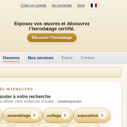
Créer un compte
Se connecter
Suivi
Exposez vos œuvres et découvrez
l’horodatage certifié.
Découvrir l’horodatage
Oeuvres
Nos services
Expos
Contact
ÉS INTERACTIFS
jouter à votre recherche
r affiner votre recherche actuelle :
contemporain
assemblage
collage
exposition
5
5
5