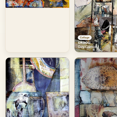
JMG
Collage
okaou
Guy Garnier