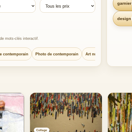
garnier
design
e mots-clés interactif.
e contemporain
Photo de contemporain
Art numérique contempo
Collage