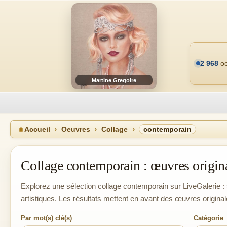
2 968
oe
Martine Gregoire
Accueil
Oeuvres
Collage
contemporain
Collage contemporain : œuvres original
Explorez une sélection collage contemporain sur LiveGalerie : s
artistiques. Les résultats mettent en avant des œuvres original
Par mot(s) clé(s)
Catégorie