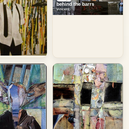
behind the barrs
vincent