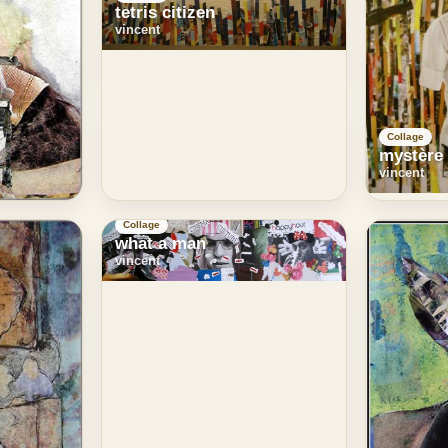
tetris citizen
vincent
Collage
mystère
vincent
Collage
what a man
vincent