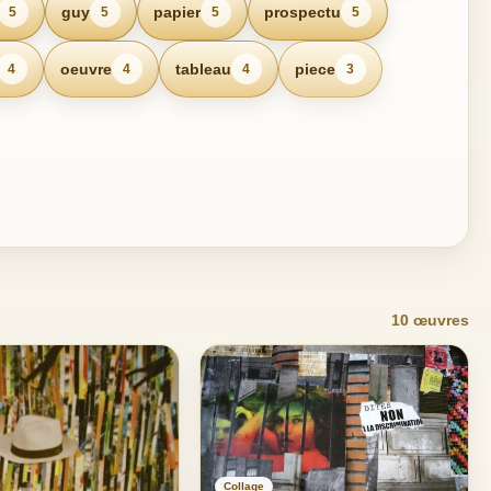
guy
papier
prospectu
5
5
5
5
oeuvre
tableau
piece
4
4
4
3
rain
10 œuvres
Collage