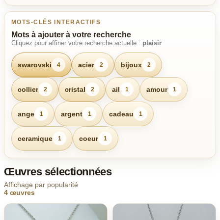
MOTS-CLÉS INTERACTIFS
Mots à ajouter à votre recherche
Cliquez pour affiner votre recherche actuelle :
plaisir
swarovski
acier
bijoux
4
2
2
collier
cristal
ail
amour
2
2
1
1
ange
argent
cadeau
1
1
1
ceramique
coeur
1
1
Œuvres sélectionnées
Affichage par popularité
4 œuvres