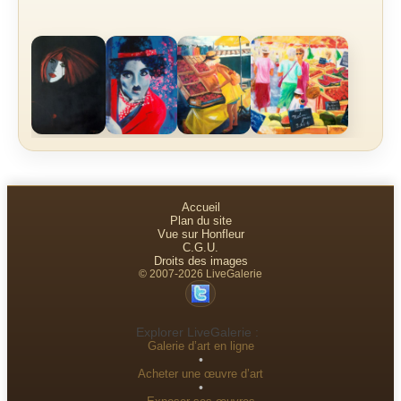
Accueil
Plan du site
Vue sur Honfleur
C.G.U.
Droits des images
© 2007-2026 LiveGalerie
Explorer LiveGalerie :
Galerie d’art en ligne
•
Acheter une œuvre d’art
•