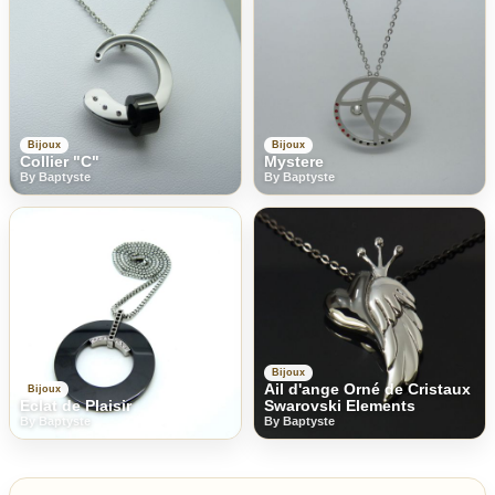
Bijoux
Bijoux
Collier "C"
Mystere
By Baptyste
By Baptyste
Bijoux
Ail d'ange Orné de Cristaux
Bijoux
Eclat de Plaisir
Swarovski Elements
By Baptyste
By Baptyste