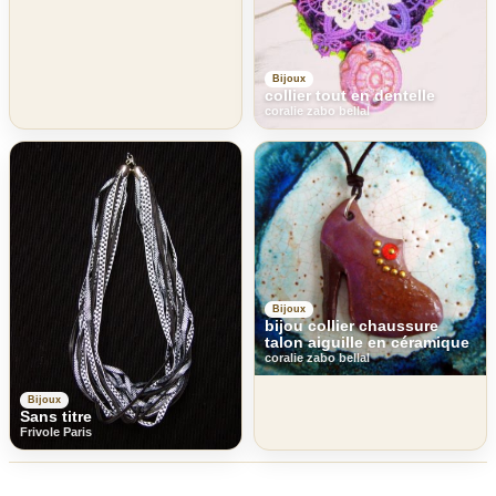
Bijoux
collier tout en dentelle
coralie zabo bellal
Bijoux
bijou collier chaussure
talon aiguille en céramique
coralie zabo bellal
Bijoux
Sans titre
Frivole Paris