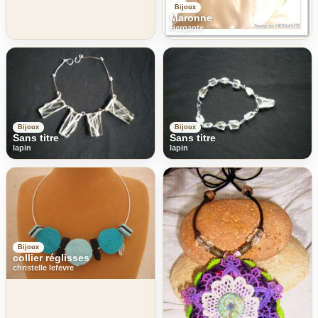
Bijoux
Maronne
Hergante
Bijoux
Bijoux
Sans titre
Sans titre
lapin
lapin
Bijoux
collier réglisses
christelle lefevre