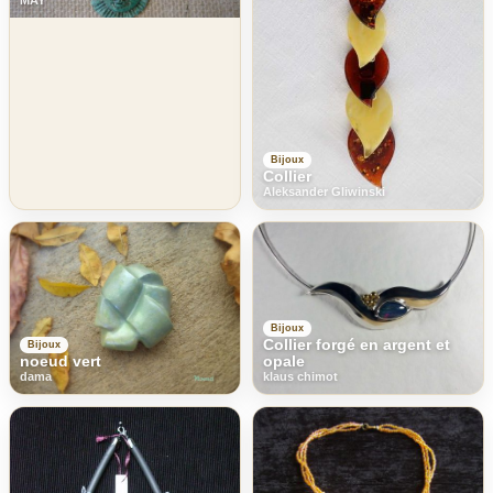
Bijoux
Collier
Aleksander Gliwinski
Bijoux
Collier forgé en argent et
Bijoux
noeud vert
opale
dama
klaus chimot