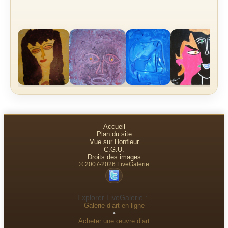
Accueil
Plan du site
Vue sur Honfleur
C.G.U.
Droits des images
© 2007-2026 LiveGalerie
Explorer LiveGalerie :
Galerie d’art en ligne
•
Acheter une œuvre d’art