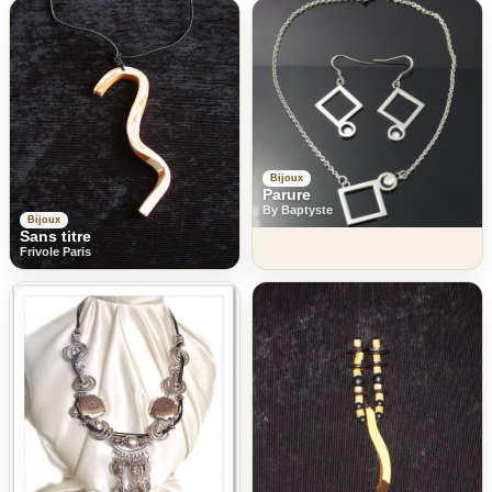
Bijoux
Parure
By Baptyste
Bijoux
Sans titre
Frivole Paris