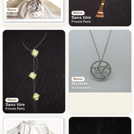
Bijoux
Bijoux
Mixad
Sans titre
Hergante
Frivole Paris
Bijoux
Mystere
By Baptyste
Bijoux
Sans titre
Frivole Paris