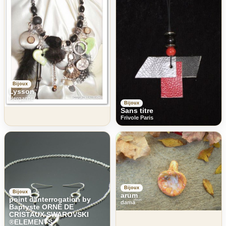
Bijoux
Lysson
Hergante
Bijoux
Sans titre
Frivole Paris
Bijoux
Bijoux
arum
point d'interrogation by
dama
Baptyste ORNÉ DE
CRISTAUX SWAROVSKI
®ELEMENTS