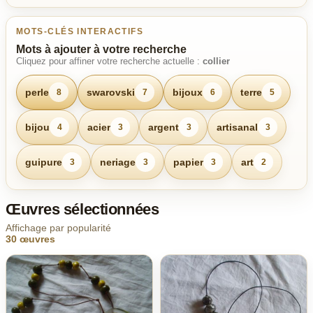
MOTS-CLÉS INTERACTIFS
Mots à ajouter à votre recherche
Cliquez pour affiner votre recherche actuelle :
collier
perle
swarovski
bijoux
terre
8
7
6
5
bijou
acier
argent
artisanal
4
3
3
3
guipure
neriage
papier
art
3
3
3
2
Œuvres sélectionnées
Affichage par popularité
30 œuvres