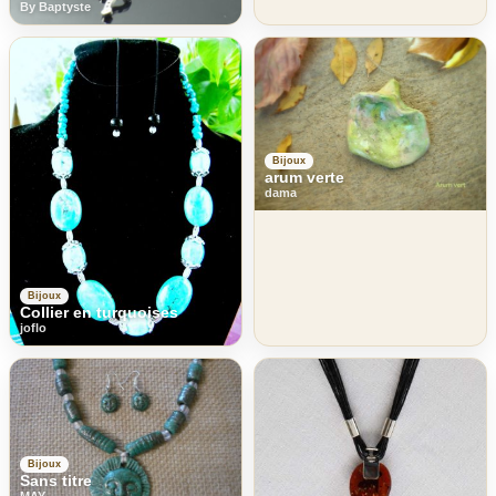
By Baptyste
Bijoux
arum verte
dama
Bijoux
Collier en turquoises
joflo
Bijoux
Sans titre
MAY