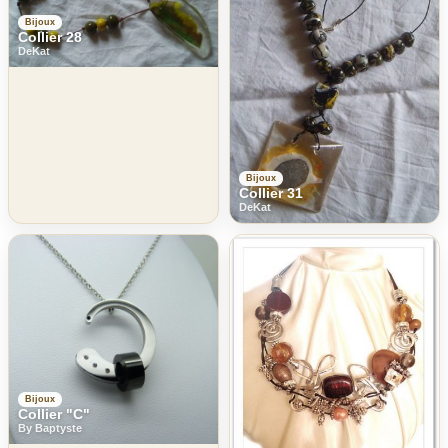
Bijoux
Collier 28
DeKat
Bijoux
Collier 31
DeKat
Bijoux
Collier "C"
By Baptyste