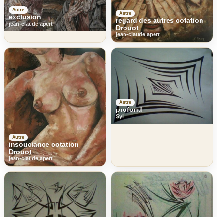
Autre
Autre
exclusion
regard des autres cotation
jean-claude apert
Drouot
jean-claude apert
Autre
profond
Syl
Autre
insouciance cotation
Drouot
jean-claude apert