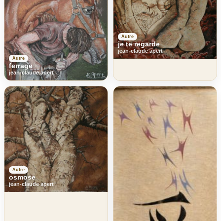
Autre
je te regarde
jean-claude apert
Autre
ferrage
jean-claude apert
Autre
osmose
jean-claude apert