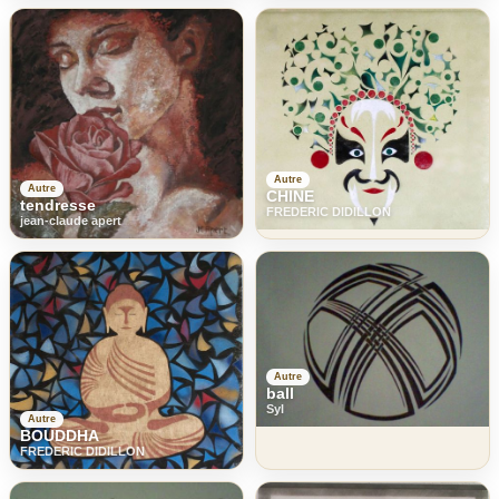
Autre
Autre
CHINE
tendresse
FREDERIC DIDILLON
jean-claude apert
Autre
ball
Syl
Autre
BOUDDHA
FREDERIC DIDILLON