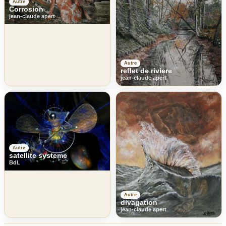
Autre
Corrosion
jean-claude apert
Autre
reflet de riviere
jean-claude apert
Autre
satellite systeme
BdL
Autre
divagation
jean-claude apert