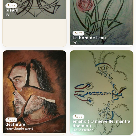
Autre
bisard
Syl
Autre
Le bord de l'eau
Syl
Autre
Autre
emaho ( O merveille, mantra
déchirure
tibétain )
jean-claude apert
Odile Pierron