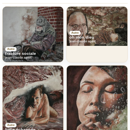
Autre
oh mon dieu
jean-claude apert
Autre
fracture sociale
jean-claude apert
Autre
belle échappée