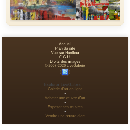
Accueil
Plan du site
Vue sur Honfleur
C.G.U.
Droits des images
© 2007-2026 LiveGalerie
Explorer LiveGalerie :
Galerie d’art en ligne
•
Acheter une œuvre d’art
•
Exposer ses œuvres
•
Vendre une œuvre d’art