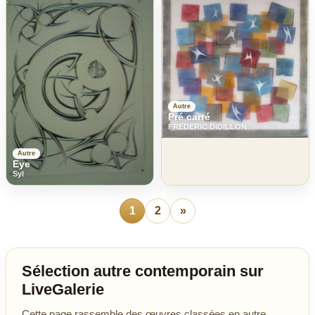
Autre
Pré carré
FREDERIC DIDILLON
Autre
Eye
Syl
1
2
»
Sélection autre contemporain sur
LiveGalerie
Cette page rassemble des œuvres classées en autre