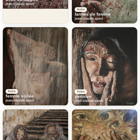
jean-claude apert
Autre
larmes de femme
jean-claude apert
Autre
Autre
femme voilée
pensive
jean-claude apert
jean-claude apert