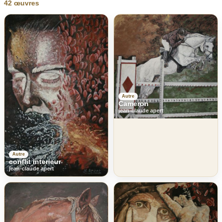
42 œuvres
Autre
Cameron
jean-claude apert
Autre
conflit interieur
jean-claude apert