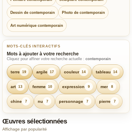
Dessin de contemporain
Photo de contemporain
Art numérique contemporain
MOTS-CLÉS INTERACTIFS
Mots à ajouter à votre recherche
Cliquez pour affiner votre recherche actuelle :
contemporain
terre
argile
couleur
tableau
19
17
14
14
art
femme
expression
mer
13
10
9
8
chine
nu
personnage
pierre
7
7
7
7
Œuvres sélectionnées
Affichage par popularité