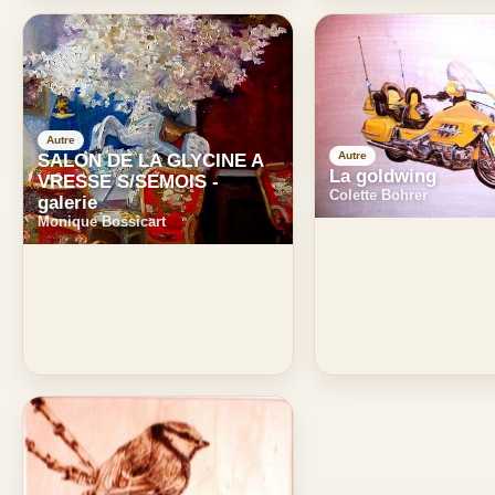
Autre
Autre
SALON DE LA GLYCINE A
La goldwing
VRESSE S/SEMOIS -
Colette Bohrer
galerie
Monique Bossicart