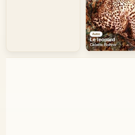
Autre
Le leopard
Colette Bohrer