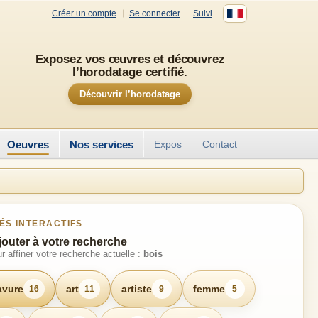
Créer un compte
Se connecter
Suivi
Exposez vos œuvres et découvrez
l’horodatage certifié.
Découvrir l’horodatage
Oeuvres
Nos services
Expos
Contact
ÉS INTERACTIFS
jouter à votre recherche
r affiner votre recherche actuelle :
bois
avure
art
artiste
femme
16
11
9
5