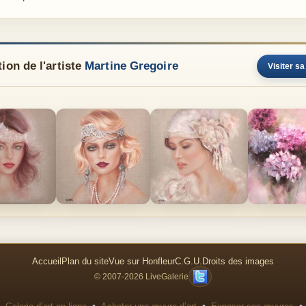
ion de l'artiste
Martine Gregoire
Visiter sa
Accueil
Plan du site
Vue sur Honfleur
C.G.U.
Droits des images
© 2007-2026 LiveGalerie