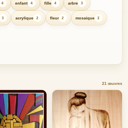
enfant
fille
arbre
4
4
4
3
acrylique
fleur
mosaique
3
2
2
2
21 œuvres