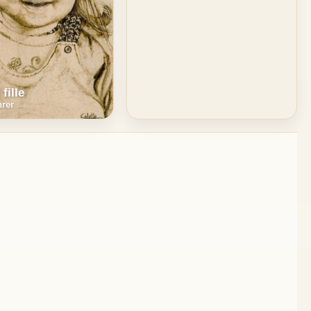
 fille
hrer