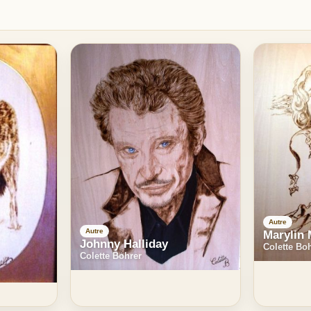
Autre
Autre
Marylin
Johnny Halliday
Colette Bo
Colette Bohrer