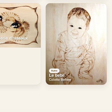
erie d'oiseaux
hrer
Autre
Le bebe
Colette Bohrer