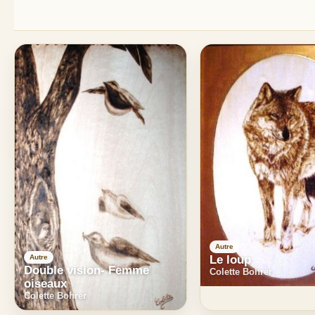
Autre
Le loup
Autre
Double vision- Femme
Colette Bohrer
oiseaux
Colette Bohrer