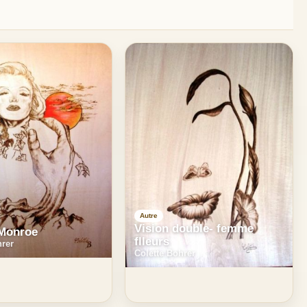
Autre
Vision double- femme
 Monroe
flleurs
hrer
Colette Bohrer