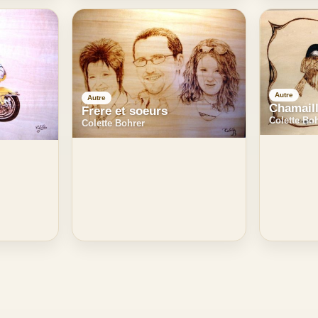
Autre
Autre
Chamaill
Frere et soeurs
Colette Bo
Colette Bohrer