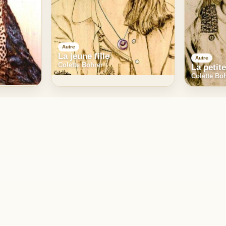
Autre
La jeune fille
Autre
Colette Bohrer
La petite
Colette Bo