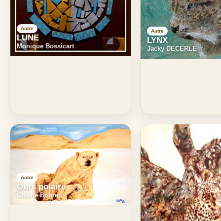
Autre
Autre
LUNE
LYNX
Monique Bossicart
Jacky DECERLE
Autre
Ours polaire
Colette Bohrer