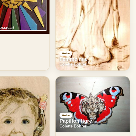
ssicart
Autre
Femme nue
Colette Bohrer
Autre
Papillon tigre
Colette Bohrer