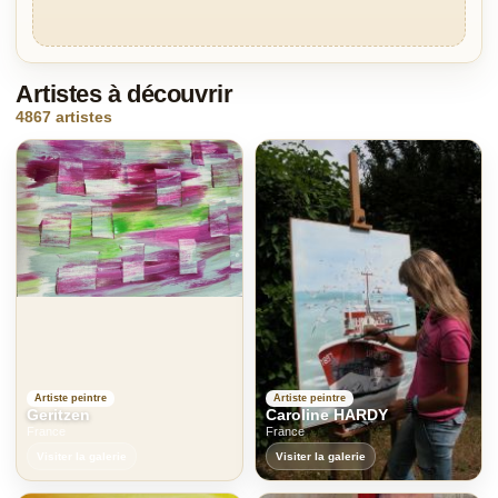
Artistes à découvrir
4867 artistes
Artiste peintre
Artiste peintre
Geritzen
Caroline HARDY
France
France
Visiter la galerie
Visiter la galerie