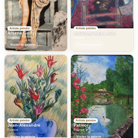
Artiste peintre
Artiste peintre
Arsene Gully
ANTOINE MELLADO
Belgium
France
Visiter la galerie
Visiter la galerie
Artiste peintre
Artiste peintre
Jean-Alexandre
Patmor
France
France
Visiter la galerie
Visiter la galerie