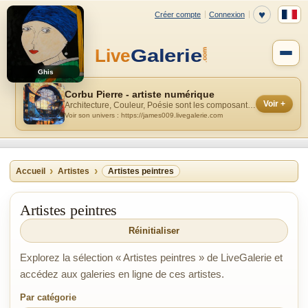
Ghis
Corbu Pierre - artiste numérique
Voir +
Architecture, Couleur, Poésie sont les composantes majeures de mes réalisati...
Voir son univers : https://james009.livegalerie.com
Accueil
Artistes
Artistes peintres
Artistes peintres
Réinitialiser
Explorez la sélection « Artistes peintres » de LiveGalerie et
accédez aux galeries en ligne de ces artistes.
Par catégorie