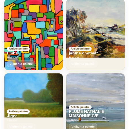
Artiste peintre
Artiste peintre
Embe
janine chetivet
France
France
Visiter la galerie
Visiter la galerie
Artiste peintre
PLUME NATHALIE
Artiste peintre
Jigee
MAISONNEUVE
France
France
Visiter la galerie
Visiter la galerie