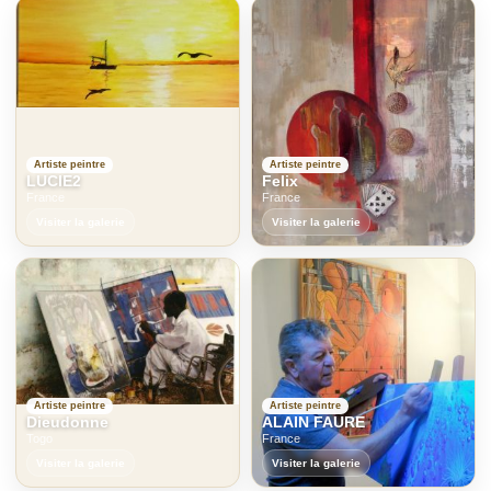
Artiste peintre
Artiste peintre
LUCIE2
Felix
France
France
Visiter la galerie
Visiter la galerie
Artiste peintre
Artiste peintre
Dieudonne
ALAIN FAURE
Togo
France
Visiter la galerie
Visiter la galerie