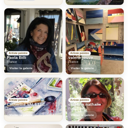
Artiste peintre
Artiste peintre
Paola Billi
valerie jouve
France
France
Visiter la galerie
Visiter la galerie
Artiste peintre
Artiste peintre
Catherine VALETTE
catherin nathalie
France
France
Visiter la galerie
Visiter la galerie