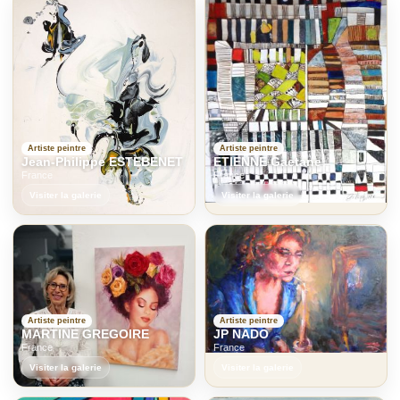
Artiste peintre
Artiste peintre
Jean-Philippe ESTEBENET
ETIENNE Gaetane
France
France
Visiter la galerie
Visiter la galerie
Artiste peintre
Artiste peintre
MARTINE GREGOIRE
JP NADO
France
France
Visiter la galerie
Visiter la galerie