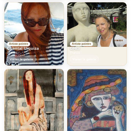
Artiste peintre
Artiste peintre
Chantal Urquiza
GHIS
France
France
Visiter la galerie
Visiter la galerie