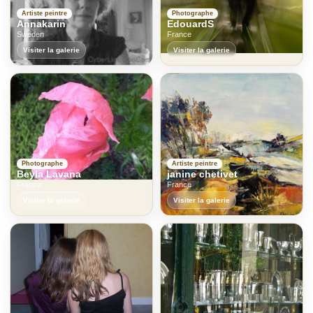
Artiste peintre
Photographe
Annakarin
EdouardS
Sweden
France
Visiter la galerie
Visiter la galerie
Photographe
Artiste peintre
Beyla Lavana
janine chetivet
France
France
Visiter la galerie
Visiter la galerie