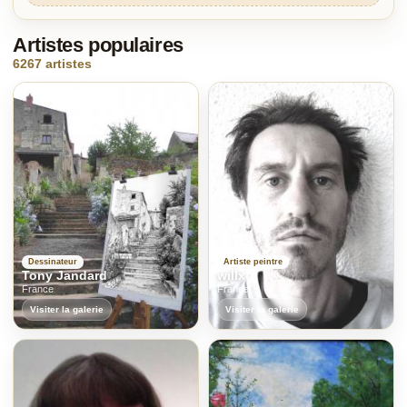
Artistes populaires
6267 artistes
Dessinateur
Artiste peintre
Tony Jandard
willx
France
France
Visiter la galerie
Visiter la galerie