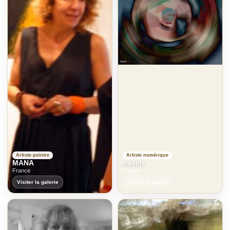
Artiste peintre
Artiste numérique
MANA
nasch
France
France
Visiter la galerie
Visiter la galerie