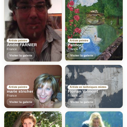
Artiste peintre
Artiste peintre
Andre FARNIER
Patmor
France
France
Visiter la galerie
Visiter la galerie
Artiste peintre
Artiste en techniques mixtes
marie stricher
Florian Valmont
France
France
Visiter la galerie
Visiter la galerie