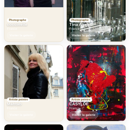
Photographe
Photographe
coccinelle
Tina Agelys
France
France
Visiter la galerie
Visiter la galerie
Artiste peintre
Artiste peintre
Mahtab
CASYLDE
France
France
Visiter la galerie
Visiter la galerie