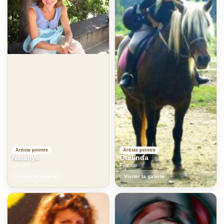
Artiste peintre
Artiste peintre
Nataliya
Otelinda
Ukraine
France
Visiter la galerie
Visiter la galerie