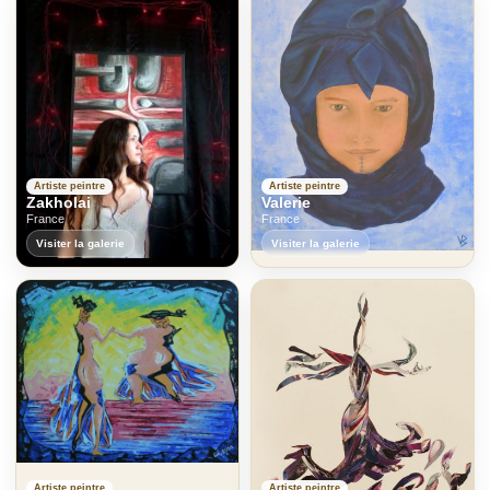
Artiste peintre
Artiste peintre
Zakholai
Valerie
France
France
Visiter la galerie
Visiter la galerie
Artiste peintre
Artiste peintre