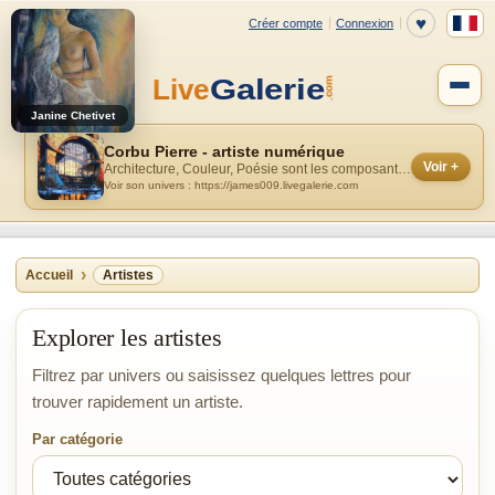
Janine Chetivet
Corbu Pierre - artiste numérique
Voir +
Architecture, Couleur, Poésie sont les composantes majeures de mes réalisati...
Voir son univers : https://james009.livegalerie.com
Accueil
Artistes
Explorer les artistes
Filtrez par univers ou saisissez quelques lettres pour
trouver rapidement un artiste.
Par catégorie