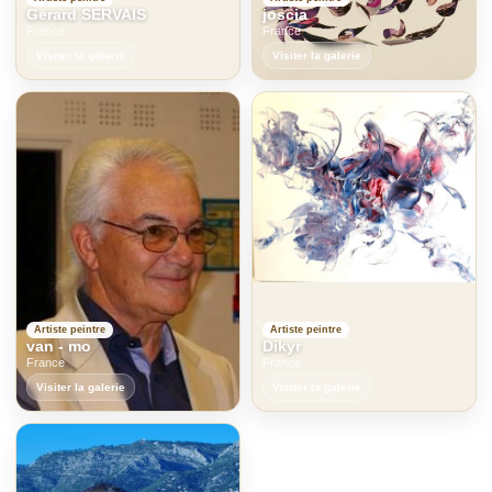
Gerard SERVAIS
joscia
France
France
Visiter la galerie
Visiter la galerie
Artiste peintre
Artiste peintre
van - mo
Dikyr
France
France
Visiter la galerie
Visiter la galerie