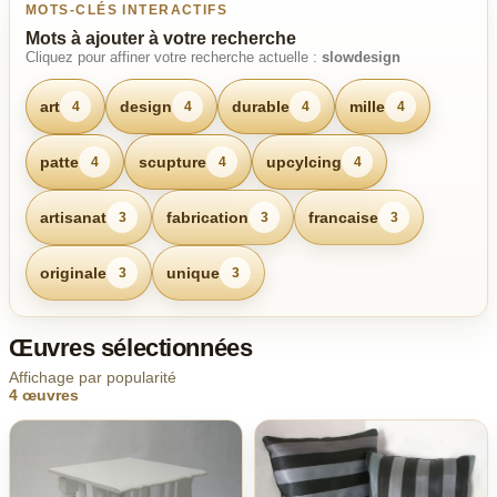
MOTS-CLÉS INTERACTIFS
Mots à ajouter à votre recherche
Cliquez pour affiner votre recherche actuelle :
slowdesign
art
design
durable
mille
4
4
4
4
patte
scupture
upcylcing
4
4
4
artisanat
fabrication
francaise
3
3
3
originale
unique
3
3
Œuvres sélectionnées
Affichage par popularité
4 œuvres