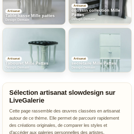
Artisanat
coussin collection Mille
Artisanat
Pattes
Table basse Mille pattes
Design Demain
Design Demain
Artisanat
Artisanat
Tabouret Mille Pattes
secrétaire Mille Pattes
Design Demain
Design Demain
Sélection artisanat slowdesign sur
LiveGalerie
Cette page rassemble des œuvres classées en artisanat
autour de ce thème. Elle permet de parcourir rapidement
des créations originales, de comparer les styles et
d’accéder aux galeries personnelles des artistes.