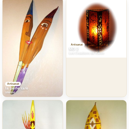
Artisanat
MD 2
Les Creations de Karen
Artisanat
la perle rare
siwine