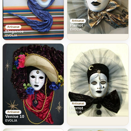
Artisanat
Pierrot
Artisanat
EVOLIA
Elegance
EVOLIA
Artisanat
Pierrot
EVOLIA
Artisanat
Venise 10
EVOLIA