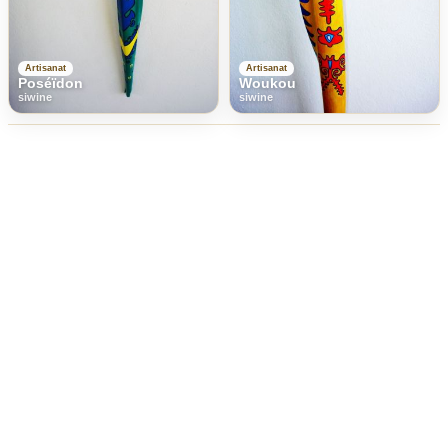
Artisanat
Artisanat
Poséïdon
Woukou
siwine
siwine