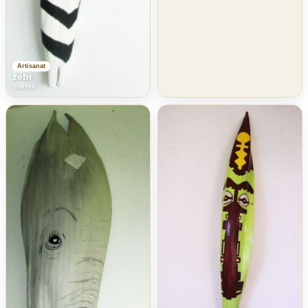
Artisanat
zébi
siwine