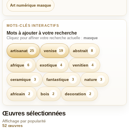
Art numérique masque
MOTS-CLÉS INTERACTIFS
Mots à ajouter à votre recherche
Cliquez pour affiner votre recherche actuelle :
masque
artisanat
venise
abstrait
25
19
8
afrique
exotique
venitien
6
4
4
ceramique
fantastique
nature
3
3
3
africain
bois
decoration
2
2
2
Œuvres sélectionnées
Affichage par popularité
52 œuvres