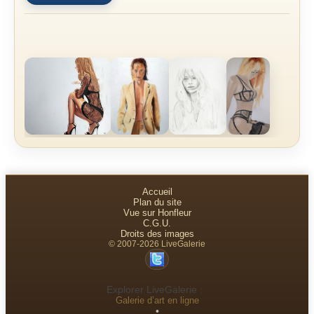
Accueil
Plan du site
Vue sur Honfleur
C.G.U.
Droits des images
© 2007-2026 LiveGalerie
Explorer LiveGalerie :
Galerie d’art en ligne
•