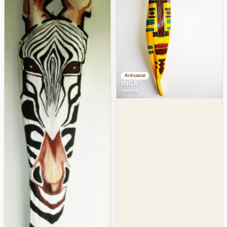
Artisanat
INCA
siwine