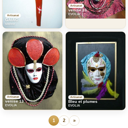
Artisanat
venise 16
EVOLIA
Artisanat
GAIAC
siwine
Artisanat
Artisanat
venise 13
Bleu et plumes
EVOLIA
EVOLIA
1
2
»