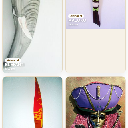
Artisanat
MALOKO
siwine
Artisanat
ELEFANTI
siwine