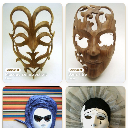
Artisanat
Artisanat
Masque semi abstrait
Sans titre
k-rai
k-rai