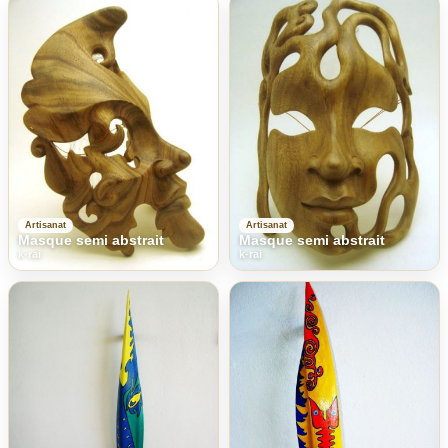
Artisanat
Artisanat
Masque semi abstrait
Masque semi abstrait
k-rai
k-rai