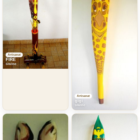
Artisanat
FIRE
siwine
Artisanat
gigi
siwine