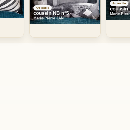
Art textile
coussin
Art textile
coussin NB n°5
Marie-Pier
Marie-Pierre JAN