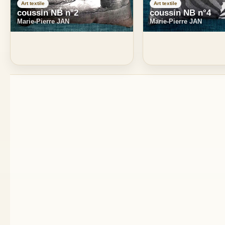
Art textile
Art textile
coussin NB n°2
coussin NB n°4
Marie-Pierre JAN
Marie-Pierre JAN