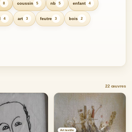
coussin
nb
enfant
8
5
5
4
l
art
feutre
bois
4
3
3
2
22 œuvres
Art textile