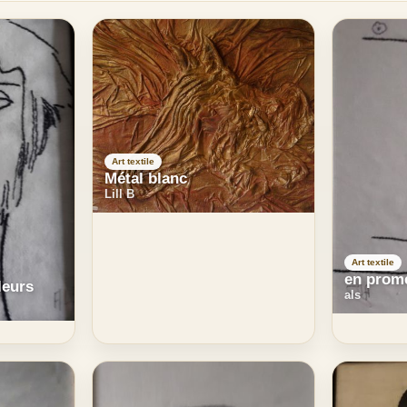
Art textile
Métal blanc
Lill B
Art textile
en prom
lleurs
als