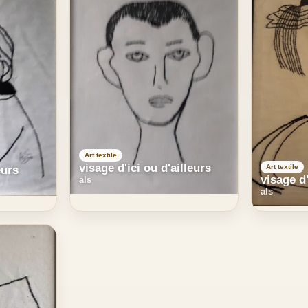
Art textile
visage d'ici ou d'ailleurs
Art textile
eurs
visage d'
als
als