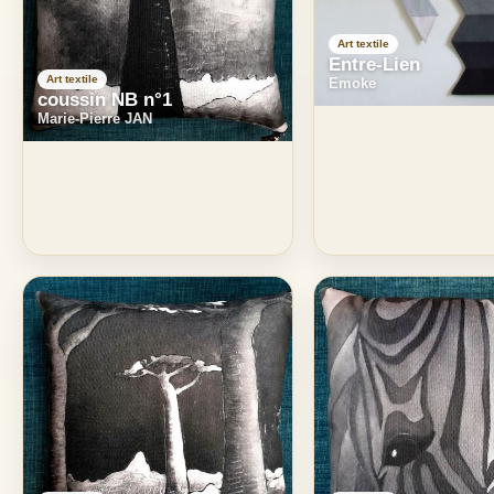
Art textile
Entre-Lien
Art textile
Emoke
coussin NB n°1
Marie-Pierre JAN