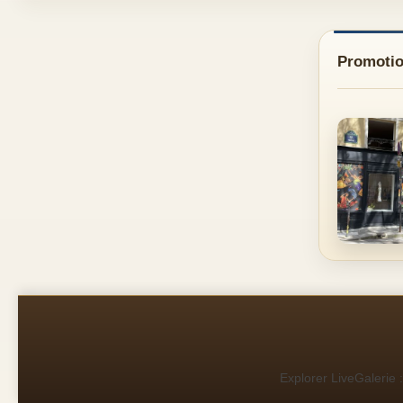
Promotio
Explorer LiveGalerie :