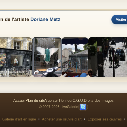
n de l'artiste
Doriane Metz
Visiter
Accueil
Plan du site
Vue sur Honfleur
C.G.U.
Droits des images
© 2007-2026 LiveGalerie
•
•
•
Galerie d’art en ligne
Acheter une œuvre d’art
Exposer ses œuvres