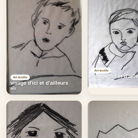
Art textile
visage 'ici et d'aill
Art textile
als
visage d'ici et d'ailleurs
als