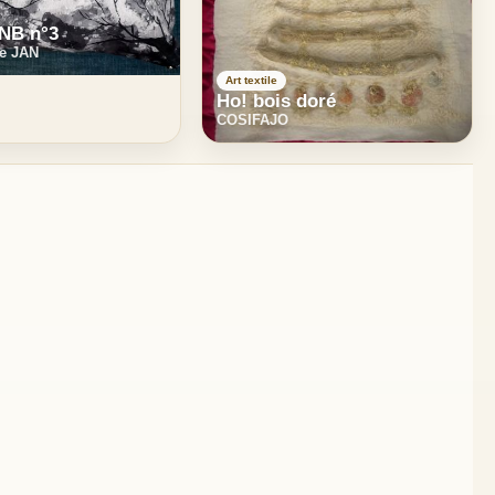
 NB n°3
re JAN
Art textile
Ho! bois doré
COSIFAJO