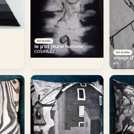
Art textile
le p'tit jeune homme
COSIFAJO
Art textile
visage d'
als