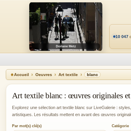
10 047
o
Doriane Metz
Accueil
Oeuvres
Art textile
blanc
Art textile blanc : œuvres originales et 
Explorez une sélection art textile blanc sur LiveGalerie : styles
artistiques. Les résultats mettent en avant des œuvres original
Par mot(s) clé(s)
Catégorie