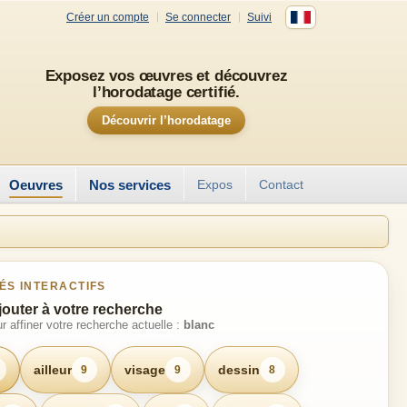
Créer un compte
Se connecter
Suivi
Exposez vos œuvres et découvrez
l’horodatage certifié.
Découvrir l’horodatage
Oeuvres
Nos services
Expos
Contact
ÉS INTERACTIFS
jouter à votre recherche
r affiner votre recherche actuelle :
blanc
ailleur
visage
dessin
9
9
8