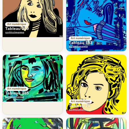
Art numérique
Tableau 209
soittoimeme
Art numérique
Tableau 183
soittoimeme
Art numérique
Tableau 185
soittoimeme
Art numérique
Tableau 71
soittoimeme