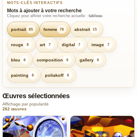
MOTS-CLÉS INTERACTIFS
Mots à ajouter à votre recherche
Cliquez pour affiner votre recherche actuelle :
tableau
portrait
femme
abstrait
85
78
15
rouge
art
digital
image
8
7
7
7
bleu
composition
gallery
6
6
6
painting
poliakoff
6
6
Œuvres sélectionnées
Affichage par popularité
262 œuvres