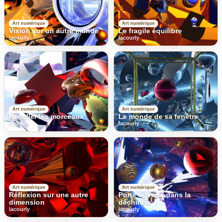
Art numérique
Art numérique
Vision sur un autre monde
Le fragile équilibre
lacourly
lacourly
Art numérique
Art numérique
Recoller les morceaux
Le monde de sa fenêtre
lacourly
lacourly
Art numérique
Art numérique
Réflexion sur une autre
Porte ouverte dans la
dimension
déchirure
lacourly
lacourly