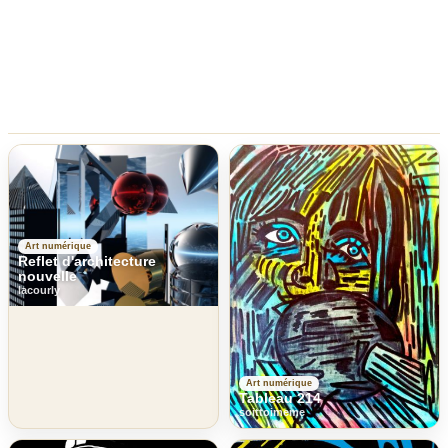
Art numérique
Reflet d'architecture
nouvelle
lacourly
Art numérique
Tableau 214
soittoimeme