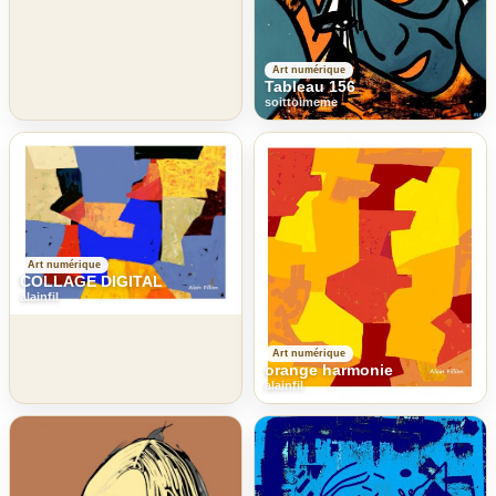
Art numérique
Tableau 156
soittoimeme
Art numérique
COLLAGE DIGITAL
alainfil
Art numérique
orange harmonie
alainfil