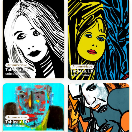
Art numérique
Art numérique
Tableau 30
Tableau 136
soittoimeme
soittoimeme
Art numérique
Tableau 147
soittoimeme