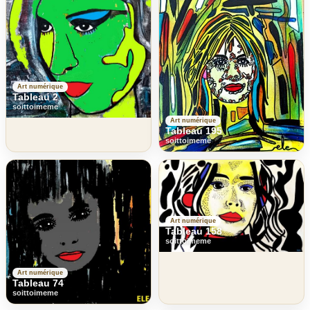
Art numérique
Tableau 2
soittoimeme
Art numérique
Tableau 195
soittoimeme
Art numérique
Tableau 158
soittoimeme
Art numérique
Tableau 74
soittoimeme