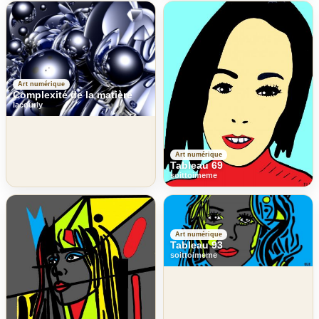
Art numérique
Complexité de la matière
lacourly
Art numérique
Tableau 69
soittoimeme
Art numérique
Tableau 93
soittoimeme