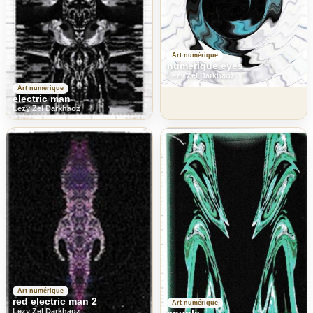
Art numérique
numerique eyes
Lezy Zel Darkhaoz
Art numérique
electric man
Lezy Zel Darkhaoz
Art numérique
red electric man 2
Art numérique
Lezy Zel Darkhaoz
couple