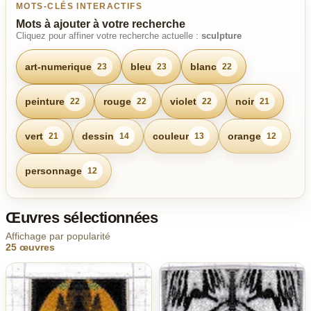
MOTS-CLÉS INTERACTIFS
Mots à ajouter à votre recherche
Cliquez pour affiner votre recherche actuelle :
sculpture
art-numerique
bleu
blanc
23
23
22
peinture
rouge
violet
noir
22
22
22
21
vert
dessin
couleur
orange
21
14
13
12
personnage
12
Œuvres sélectionnées
Affichage par popularité
25 œuvres