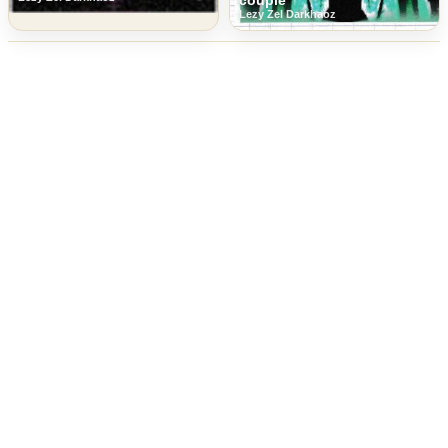
Lezy Zel Darkhaoz