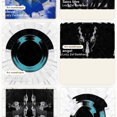
Sans titre
Lezy Zel Darkhaoz
Art numérique
cloud
Lezy Zel Darkhaoz
Art numérique
angel
Lezy Zel Darkhaoz
Art numérique
bleu eyes
Lezy Zel Darkhaoz