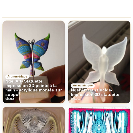
Art numérique
Ngel'Art- Statuette
impression 3D peinte à la
Art numérique
main - acrylique montée sur
Ngel'Art translucide-
suppo
Impression 3D statuette
chara
chara