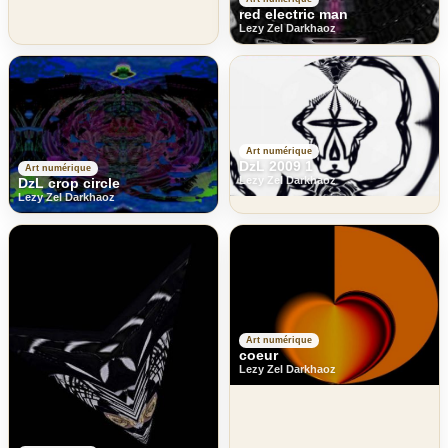
red electric man
Lezy Zel Darkhaoz
Art numérique
DzL 2009 1
Art numérique
Lezy Zel Darkhaoz
DzL crop circle
Lezy Zel Darkhaoz
Art numérique
coeur
Lezy Zel Darkhaoz