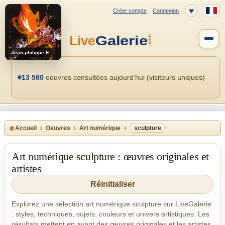
Jean-philippe Estebenet
13 580
oeuvres consultées aujourd’hui (visiteurs uniques)
Accueil
Oeuvres
Art numérique
sculpture
Art numérique sculpture : œuvres originales et
artistes
Réinitialiser
Explorez une sélection art numérique sculpture sur LiveGalerie
: styles, techniques, sujets, couleurs et univers artistiques. Les
résultats mettent en avant des œuvres originales et les artistes