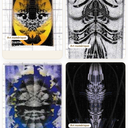
Art numérique
no name
Lezy Zel Darkhaoz
Art numérique
totem
Lezy Zel Darkhaoz
Art numérique