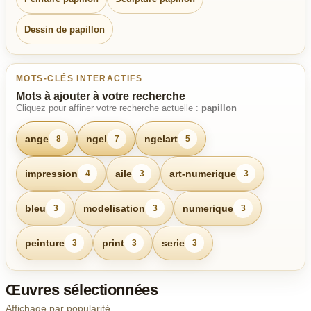
Dessin de papillon
MOTS-CLÉS INTERACTIFS
Mots à ajouter à votre recherche
Cliquez pour affiner votre recherche actuelle :
papillon
ange
ngel
ngelart
8
7
5
impression
aile
art-numerique
4
3
3
bleu
modelisation
numerique
3
3
3
peinture
print
serie
3
3
3
Œuvres sélectionnées
Affichage par popularité