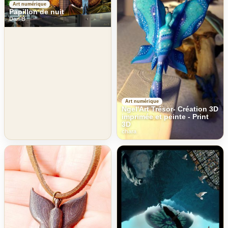
Art numérique
Papillon de nuit
Dan B
Art numérique
Ngel'Art Trésor- Création 3D
imprimée et peinte - Print
3D
chara