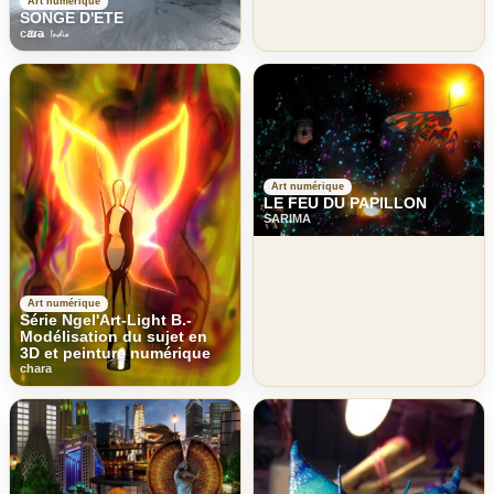
Art numérique
SONGE D'ETE
cara
Art numérique
LE FEU DU PAPILLON
SARIMA
Art numérique
Série Ngel'Art-Light B.-
Modélisation du sujet en
3D et peinture numérique
chara