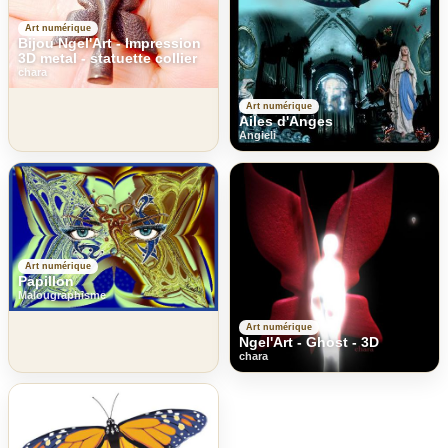
Art numérique
Bijou Ngel'Art - Impression
3D metal - statuette collier
chara
Art numérique
Ailes d'Anges
Angieli
Art numérique
Papillon
Malougraphisme
Art numérique
Ngel'Art - Ghost - 3D
chara