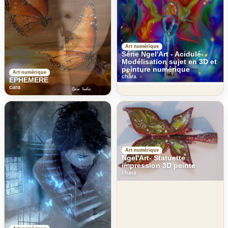
Art numérique
Série Ngel'Art - Acidulé-
Modélisation sujet en 3D et
peinture numérique
Art numérique
chara
EPHEMERE
cara
Art numérique
Ngel'Art- Statuette
impression 3D peinte
chara