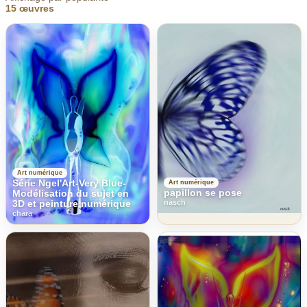
15 œuvres
Art numérique
Série Ngel'Art-Very Blue-
Art numérique
papillon se pose
Modélisation du sujet en
nasch
3D et peinture numérique
chara