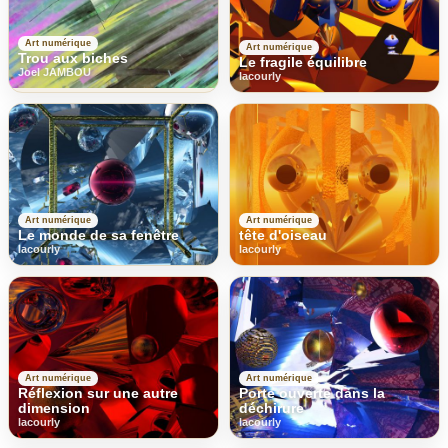
Art numérique
Art numérique
Trou aux biches
Le fragile équilibre
Joel JAMBOU
lacourly
Art numérique
Art numérique
Le monde de sa fenêtre
tête d'oiseau
lacourly
lacourly
Art numérique
Art numérique
Réflexion sur une autre
Porte ouverte dans la
dimension
déchirure
lacourly
lacourly