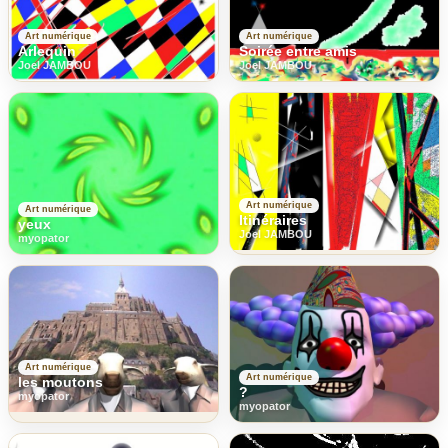
Art numérique
Art numérique
Arlequin
Soirée entre amis
Joel JAMBOU
Joel JAMBOU
Art numérique
Art numérique
Itinéraires
yeux
Joel JAMBOU
myopator
Art numérique
Art numérique
les moutons
?
myopator
myopator