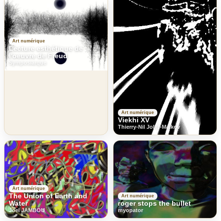
Art numérique
Lecture esthétique de
l'oeuvre de Freud
Symposiarque
Art numérique
Viekhi XV
Thierry-Nil Joliff-Maikov
Art numérique
The Union of Earth and
Art numérique
Water
roger stops the bullet
Joel JAMBOU
myopator