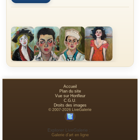
Accueil
Plan du site
Vue sur Honfleur
C.G.U.
Droits des images
© 2007-2026 LiveGalerie
Explorer LiveGalerie :
Galerie d’art en ligne
•