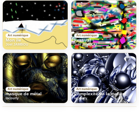
Art numérique
Art numérique
Mon île
Festival
Joel JAMBOU
Joel JAMBOU
Art numérique
Art numérique
masque de métal
Complexité de la matière
lacourly
lacourly