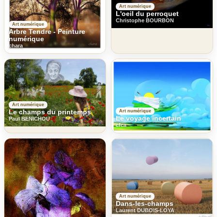
Art numérique
L'oeil du perroquet
Christophe BOURBON
Art numérique
Arbre Tendre - Peinture
numérique
chara
Art numérique
Le champs du printemps
Art numérique
Le voyage incertain
Paul BENICHOU
cfca
Art numérique
Dans-les-champs
Laurent DUBOIS-LOYA