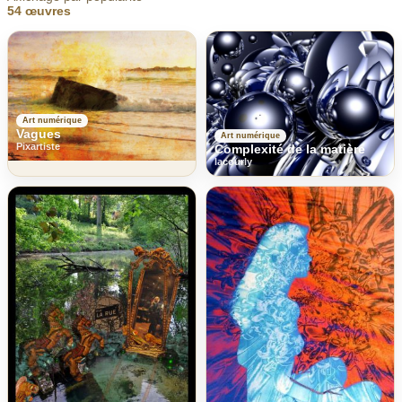
54 œuvres
Art numérique
Vagues
Art numérique
Pixartiste
Complexité de la matière
lacourly