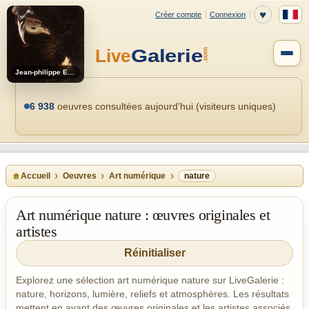
Jean-philippe Estebenet
6 938
oeuvres consultées aujourd’hui (visiteurs uniques)
Accueil
Oeuvres
Art numérique
nature
Art numérique nature : œuvres originales et
artistes
Réinitialiser
Explorez une sélection art numérique nature sur LiveGalerie :
nature, horizons, lumière, reliefs et atmosphères. Les résultats
mettent en avant des œuvres originales et les artistes associés