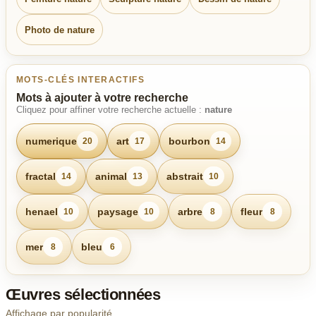
Photo de nature
MOTS-CLÉS INTERACTIFS
Mots à ajouter à votre recherche
Cliquez pour affiner votre recherche actuelle :
nature
numerique
art
bourbon
20
17
14
fractal
animal
abstrait
14
13
10
henael
paysage
arbre
fleur
10
10
8
8
mer
bleu
8
6
Œuvres sélectionnées
Affichage par popularité