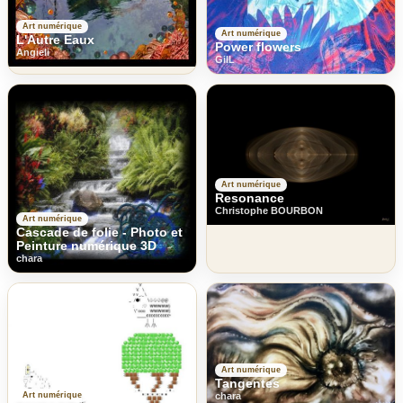
Art numérique
Art numérique
L'Autre Eaux
Power flowers
Angieli
GilL
Art numérique
Resonance
Christophe BOURBON
Art numérique
Cascade de folie - Photo et
Peinture numérique 3D
chara
Art numérique
Tangentes
Art numérique
chara