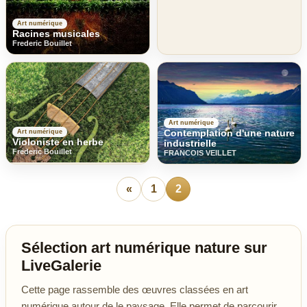
Art numérique
Racines musicales
Frederic Bouillet
Art numérique
Contemplation d'une nature
Art numérique
Violoniste en herbe
industrielle
Frederic Bouillet
FRANCOIS VEILLET
«
1
2
Sélection art numérique nature sur
LiveGalerie
Cette page rassemble des œuvres classées en art
numérique autour de le paysage. Elle permet de parcourir