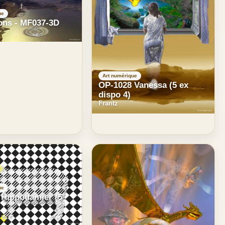
ue
ons - MF037-3D
Art numérique
OP-1028 Vanessa (5 ex
dispo 4)
Frantz
ue
 Hippodamier (5