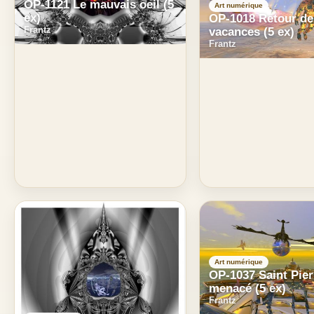
OP-1121 Le mauvais oeil (5
Art numérique
ex)
OP-1018 Retour de
Frantz
vacances (5 ex)
Frantz
Art numérique
OP-1037 Saint Pier
menacé (5 ex)
Frantz