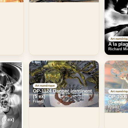
Art numériq
A la pla
Richard Mi
Art numérique
OP-1124 Danger imminent
Art numériq
(5 ex)
OP-1006 
Frantz
(5 ex)
Frantz
 (5 ex)