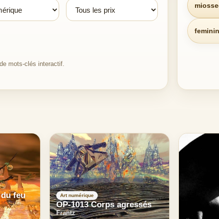
miosse
femini
e mots-clés interactif.
 du feu
Art numérique
OP-1013 Corps agressés
Frantz