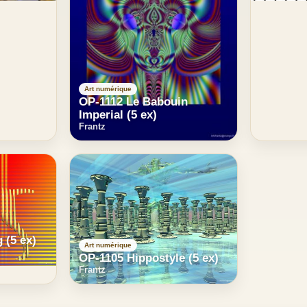
Art numérique
OP-1112 Le Babouin
Imperial (5 ex)
Frantz
 (5 ex)
Art numérique
OP-1105 Hippostyle (5 ex)
Frantz