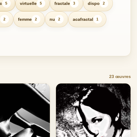
c
virtuelle
fractale
dispo
5
5
3
2
n
femme
nu
acafractal
2
2
2
1
23 œuvres