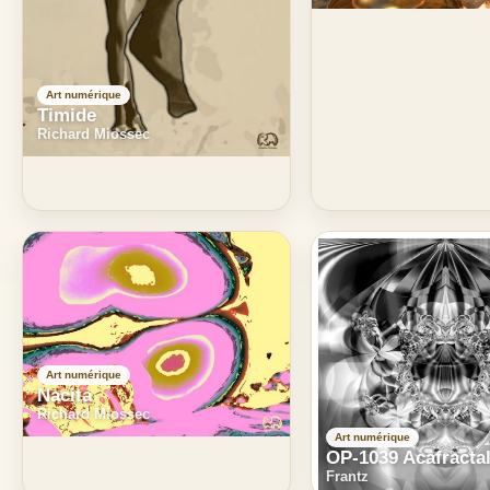
Art numérique
Timide
Richard Miossec
Art numérique
Nacita
Richard Miossec
Art numérique
OP-1039 Acafractal
Frantz