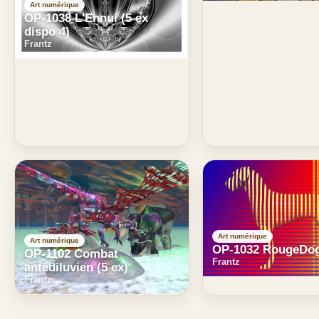
Art numérique
OP-1038 L'Ennui (5 ex
dispo 4)
Frantz
Art numérique
Art numérique
OP-1032 RougeDog
OP-1102 Combat
Frantz
antédiluvien (5 ex)
Frantz