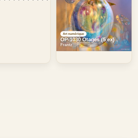
Art numérique
OP-1030 Otages (5 ex)
Frantz