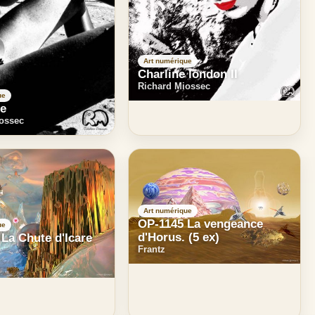
Art numérique
Charline london II
Richard Miossec
ue
ge
ossec
Art numérique
OP-1145 La vengeance
ue
d'Horus. (5 ex)
La Chute d'Icare
Frantz