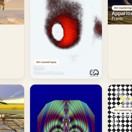
Art numériq
Appariti
Frantz
Art numérique
Sein
Richard Miossec
Art numériq
re
OP-1033
ex)
Frantz