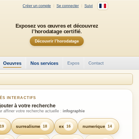
Créer un compte
Se connecter
Suivi
Exposez vos œuvres et découvrez
l’horodatage certifié.
Découvrir l’horodatage
Oeuvres
Nos services
Expos
Contact
ÉS INTERACTIFS
jouter à votre recherche
r affiner votre recherche actuelle :
infographie
surrealisme
ex
numerique
19
18
16
14