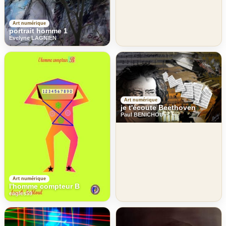
Art numérique
portrait homme 1
Evelyne LAGNIEN
Art numérique
je t'écoute Beethoven
Paul BENICHOU
Art numérique
l'homme compteur B
eagles59