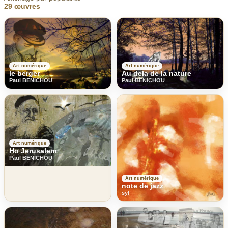
29 œuvres
Art numérique
Art numérique
le berger
Au dela de la nature
Paul BENICHOU
Paul BENICHOU
Art numérique
Ho Jerusalem
Paul BENICHOU
Art numérique
note de jazz
syl