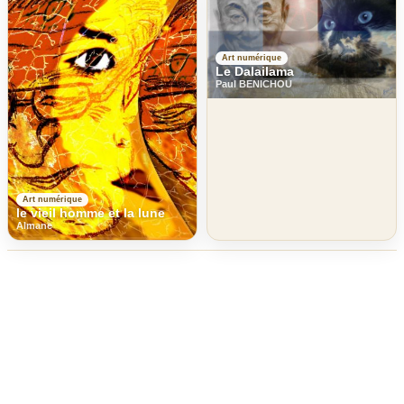
Art numérique
Le Dalailama
Paul BENICHOU
Art numérique
le vieil homme et la lune
Almane