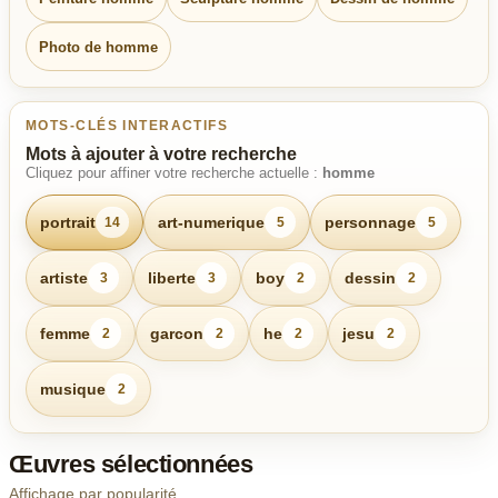
Photo de homme
MOTS-CLÉS INTERACTIFS
Mots à ajouter à votre recherche
Cliquez pour affiner votre recherche actuelle :
homme
portrait
art-numerique
personnage
14
5
5
artiste
liberte
boy
dessin
3
3
2
2
femme
garcon
he
jesu
2
2
2
2
musique
2
Œuvres sélectionnées
Affichage par popularité