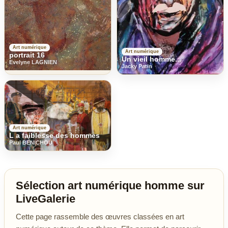
Art numérique
Art numérique
portrait 16
Un vieil homme...
Evelyne LAGNIEN
Jacky Patin
Art numérique
L a faiblesse des hommes
Paul BENICHOU
Sélection art numérique homme sur
LiveGalerie
Cette page rassemble des œuvres classées en art