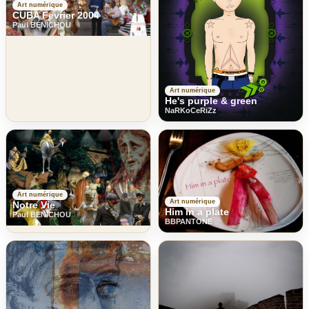
Art numérique
CUBA Fevrier 2004
Paul BENICHOU
Art numérique
He's purple & green
NaRKoCeRiZz
Art numérique
Art numérique
Notre Vie
Him in a plate
Paul BENICHOU
BBPANTONE