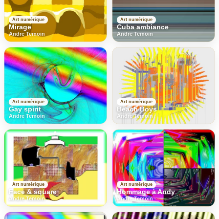
Art numérique
Art numérique
Mirage
Cuba ambiance
Andre Temoin
Andre Temoin
Art numérique
Art numérique
Gay spirit
Beach Boys
Andre Temoin
Andre Temoin
Art numérique
Art numérique
Face & square
Hommage à Andy
Andre Temoin
Andre Temoin