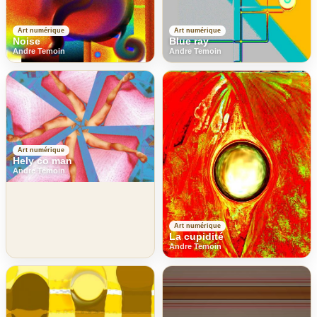
Art numérique
Art numérique
Noise
Blue ray
Andre Temoin
Andre Temoin
Art numérique
Hely co man
Andre Temoin
Art numérique
La cupidité
Andre Temoin