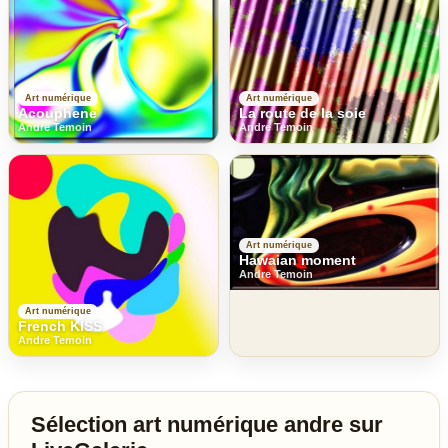
Art numérique
Art numérique
Acouphene
La route de la soie
Andre Temoin
Andre Temoin
Art numérique
Hawaian moment
Andre Temoin
Art numérique
French KISS
Andre Temoin
Sélection art numérique andre sur