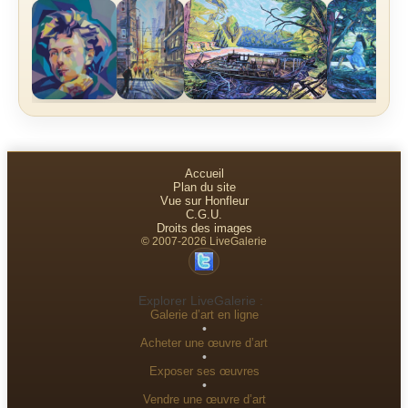
Accueil
Plan du site
Vue sur Honfleur
C.G.U.
Droits des images
© 2007-2026 LiveGalerie
Explorer LiveGalerie :
Galerie d’art en ligne
•
Acheter une œuvre d’art
•
Exposer ses œuvres
•
Vendre une œuvre d’art