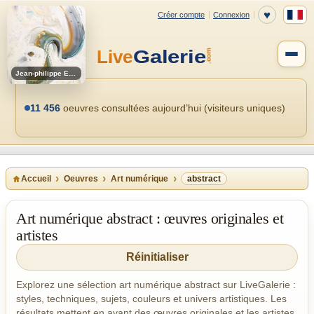
Jean-philippe Estebenet
11 456
oeuvres consultées aujourd’hui (visiteurs uniques)
Accueil
Oeuvres
Art numérique
abstract
Art numérique abstract : œuvres originales et
artistes
Réinitialiser
Explorez une sélection art numérique abstract sur LiveGalerie :
styles, techniques, sujets, couleurs et univers artistiques. Les
résultats mettent en avant des œuvres originales et les artistes