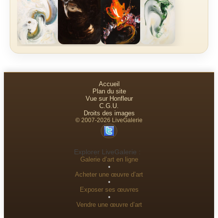
Accueil
Plan du site
Vue sur Honfleur
C.G.U.
Droits des images
© 2007-2026 LiveGalerie
Explorer LiveGalerie :
Galerie d’art en ligne
•
Acheter une œuvre d’art
•
Exposer ses œuvres
•
Vendre une œuvre d’art