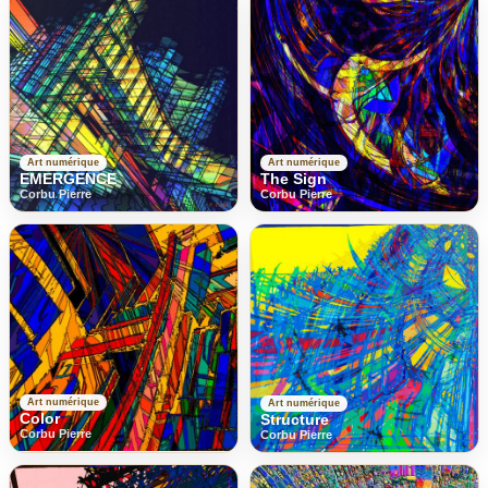
Art numérique
Art numérique
EMERGENCE
The Sign
Corbu Pierre
Corbu Pierre
Art numérique
Art numérique
Color
Structure
Corbu Pierre
Corbu Pierre