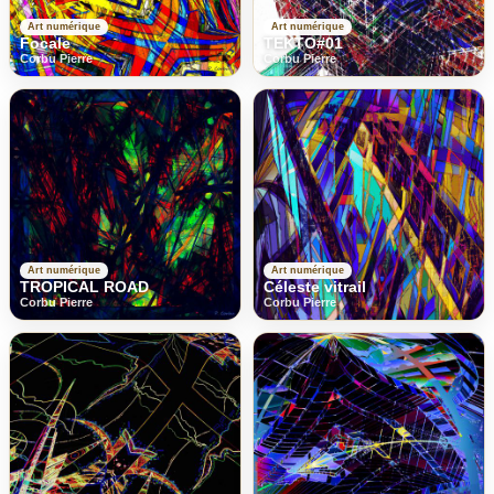
Art numérique
Art numérique
Focale
TEKTO#01
Corbu Pierre
Corbu Pierre
Art numérique
Art numérique
TROPICAL ROAD
Céleste vitrail
Corbu Pierre
Corbu Pierre