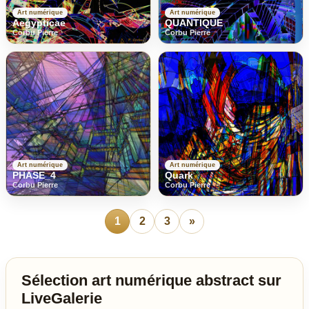
Art numérique
Art numérique
Aegypticae
QUANTIQUE
Corbu Pierre
Corbu Pierre
Art numérique
Art numérique
PHASE_4
Quark
Corbu Pierre
Corbu Pierre
1
2
3
»
Sélection art numérique abstract sur
LiveGalerie