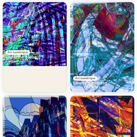
Art numérique
Cadence bleue
Corbu Pierre
Art numérique
Cherry's Iceberg
Corbu Pierre