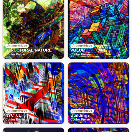
Art numérique
Art numérique
STRUCTURAL NATURE
VOLUM
Corbu Pierre
Corbu Pierre
Art numérique
Art numérique
NYC_01
Buildings
Corbu Pierre
Corbu Pierre