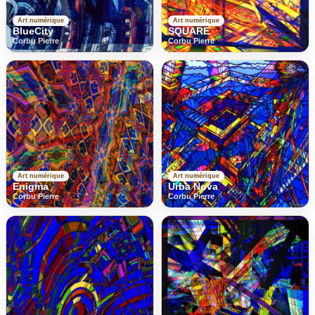
Art numérique
Art numérique
BlueCity
SQUARE
Corbu Pierre
Corbu Pierre
Art numérique
Art numérique
Enigma
Urba Nova
Corbu Pierre
Corbu Pierre