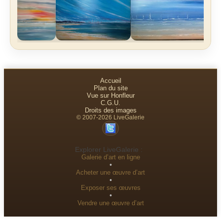
Accueil
Plan du site
Vue sur Honfleur
C.G.U.
Droits des images
© 2007-2026 LiveGalerie
Explorer LiveGalerie :
Galerie d’art en ligne
•
Acheter une œuvre d’art
•
Exposer ses œuvres
•
Vendre une œuvre d’art