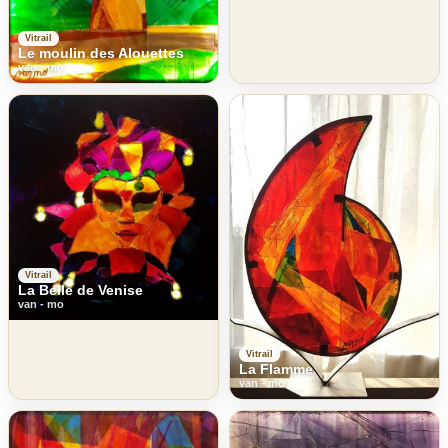
Vitrail
Le moulin des Alouettes
van - mo
Vitrail
La Belle de Venise
van - mo
Vitrail
La Flamme
van - mo