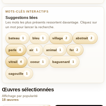
MOTS-CLÉS INTERACTIFS
Suggestions liées
Les mots les plus présents ressortent davantage. Cliquez sur
un mot pour lancer la recherche.
bateau
bleu
village
abstrait
1
1
2
2
perle
air
animal
fer
4
1
1
2
vitrail
coeur
baguenard
4
1
1
cagouille
1
Œuvres sélectionnées
Affichage par popularité
18 œuvres