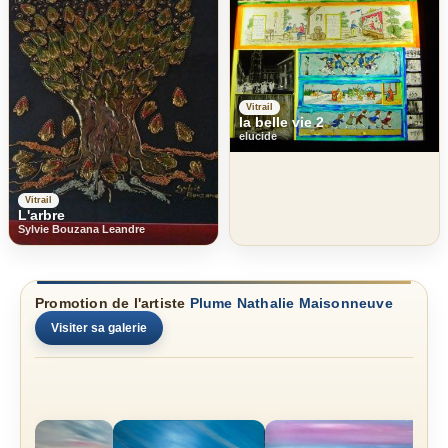
Vitrail
la belle vie 2
elucide
Vitrail
L'arbre
Sylvie Bouzana Leandre
Promotion de l'artiste
Plume Nathalie Maisonneuve
Visiter sa galerie