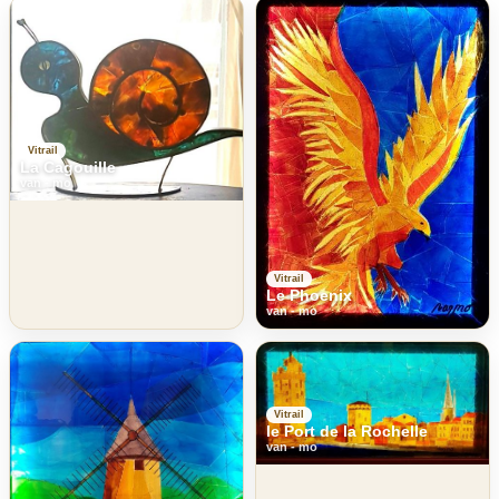
Vitrail
La Cagouille
van - mo
Vitrail
Le Phoenix
van - mo
Vitrail
le Port de la Rochelle
van - mo