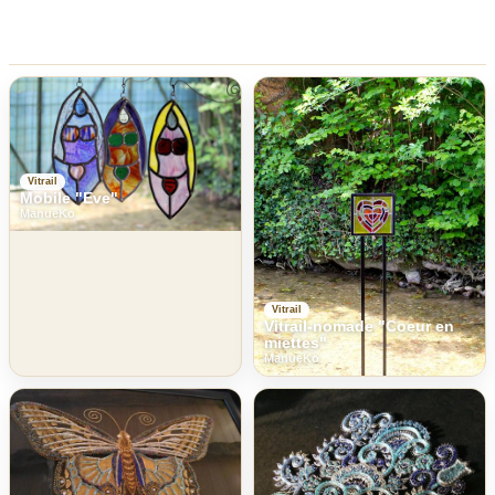
Vitrail
Mobile "Eve"
ManueKo
Vitrail
Vitrail-nomade "Coeur en
miettes"
ManueKo