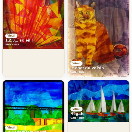
Vitrail
1,2,3... soleil !
van - mo
Vitrail
le chat du voisin
van - mo
Vitrail
Régate
van - mo
Vitrail
Le pont "Baguenard "