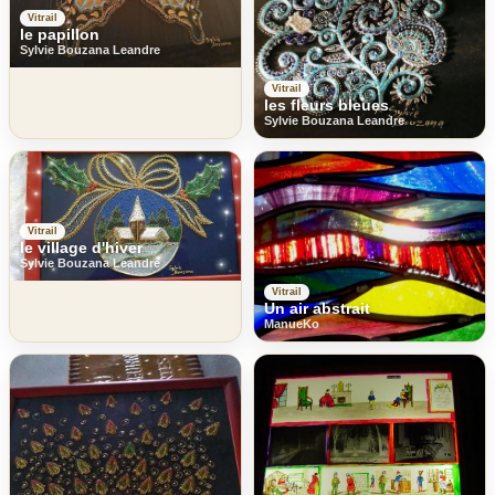
Vitrail
le papillon
Sylvie Bouzana Leandre
Vitrail
les fleurs bleues
Sylvie Bouzana Leandre
Vitrail
le village d'hiver
Sylvie Bouzana Leandre
Vitrail
Un air abstrait
ManueKo