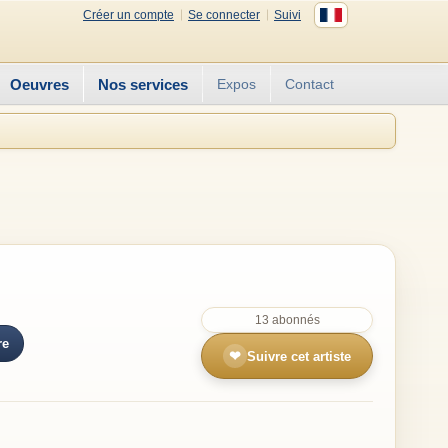
Créer un compte
Se connecter
Suivi
Oeuvres
Nos services
Expos
Contact
13 abonnés
re
❤
Suivre cet artiste