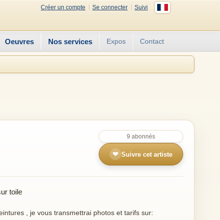
Créer un compte
Se connecter
Suivi
Oeuvres
Nos services
Expos
Contact
9 abonnés
❤
Suivre cet artiste
r toile
ntures , je vous transmettrai photos et tarifs sur: