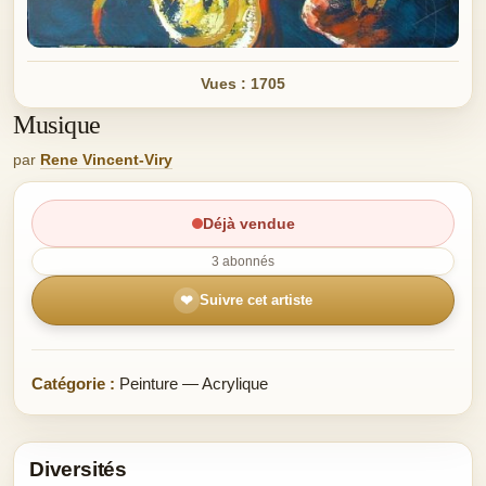
Vues : 1705
Musique
par
Rene Vincent-Viry
Déjà vendue
3 abonnés
❤
Suivre cet artiste
Catégorie :
Peinture — Acrylique
Diversités