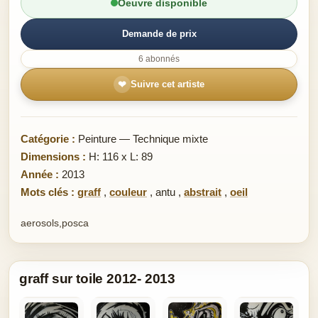
Oeuvre disponible
Demande de prix
6 abonnés
❤
Suivre cet artiste
Catégorie :
Peinture — Technique mixte
Dimensions :
H: 116 x L: 89
Année :
2013
Mots clés :
graff
,
couleur
,
antu
,
abstrait
,
oeil
aerosols,posca
graff sur toile 2012- 2013