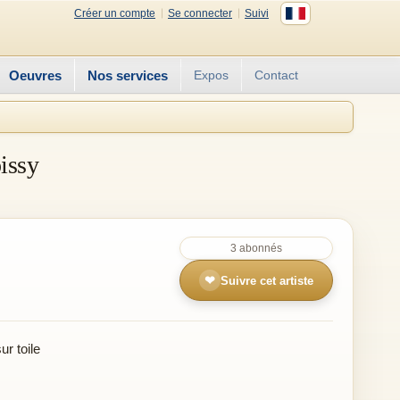
Créer un compte
Se connecter
Suivi
Oeuvres
Nos services
Expos
Contact
issy
3 abonnés
❤
Suivre cet artiste
r toile