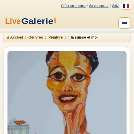
Créer un compte
Se connecter
Suivi
Accueil
Oeuvres
Peinture
la suisse et moi