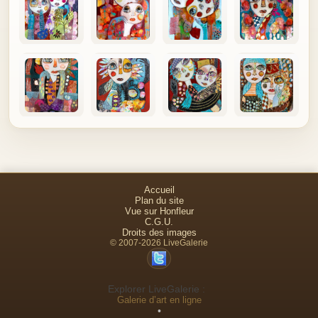
Accueil
Plan du site
Vue sur Honfleur
C.G.U.
Droits des images
© 2007-2026 LiveGalerie
Explorer LiveGalerie :
Galerie d’art en ligne
•