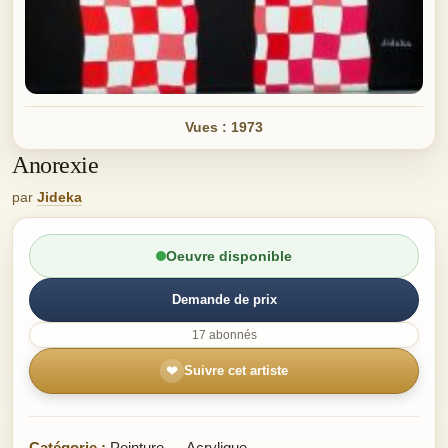
Vues : 1973
Anorexie
par
Jideka
Oeuvre disponible
Demande de prix
17 abonnés
❤
Suivre cet artiste
Catégorie :
Peinture — Acrylique