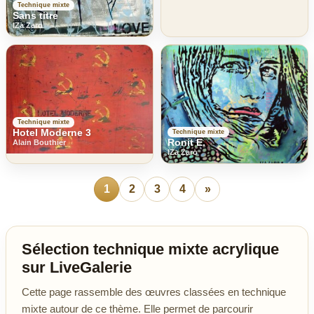
Technique mixte
Sans titre
IZa Zaro
Technique mixte
Hotel Moderne 3
Technique mixte
Ronit E.
Alain Bouthier
IZa Zaro
1
2
3
4
»
Sélection technique mixte acrylique
sur LiveGalerie
Cette page rassemble des œuvres classées en technique
mixte autour de ce thème. Elle permet de parcourir