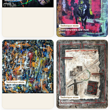
Méditation
chriS
Technique mixte
Danseuses de rue
chriS
Technique mixte
Fusion
chriS
Technique mixte
Equilibre
GARTNER