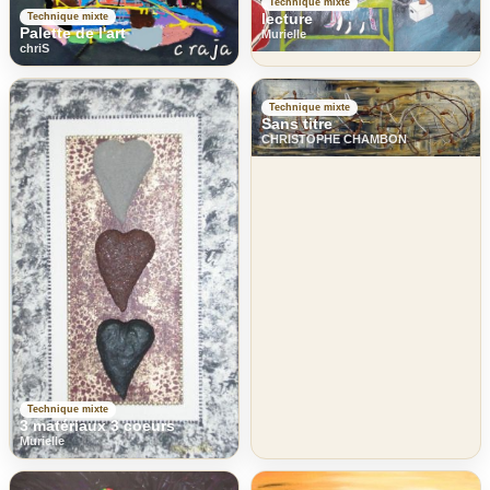
Technique mixte
lecture
Technique mixte
Palette de l'art
Murielle
chriS
Technique mixte
Sans titre
CHRISTOPHE CHAMBON
Technique mixte
3 matériaux 3 coeurs
Murielle