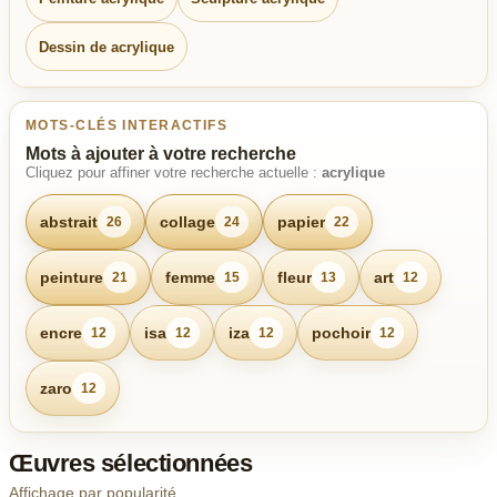
Dessin de acrylique
MOTS-CLÉS INTERACTIFS
Mots à ajouter à votre recherche
Cliquez pour affiner votre recherche actuelle :
acrylique
abstrait
collage
papier
26
24
22
peinture
femme
fleur
art
21
15
13
12
encre
isa
iza
pochoir
12
12
12
12
zaro
12
Œuvres sélectionnées
Affichage par popularité