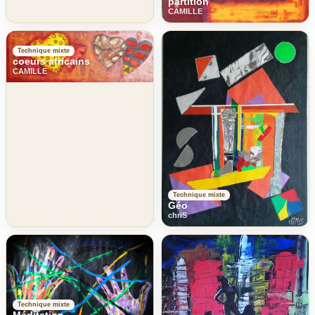
partition
CAMILLE
Technique mixte
coeurs africains
CAMILLE
Technique mixte
Géo
chriS
Technique mixte