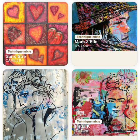
Technique mixte
Mam Z'Elle
IZa Zaro
Technique mixte
Sans titre
CAMILLE
Technique mixte
Frida K
IZa Zaro