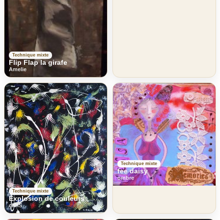
Technique mixte
Flip Flap la girafe
Amelie
Technique mixte
fee daisy
ombre
Technique mixte
Explosion de couleurs
chriS