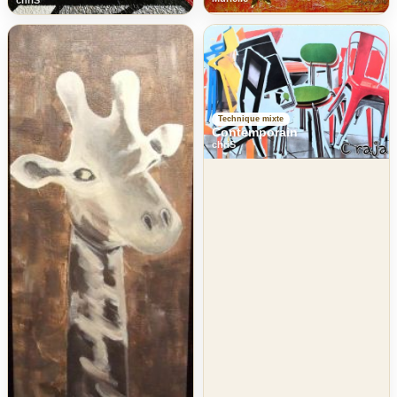
chriS
Technique mixte
Contemporain
chriS