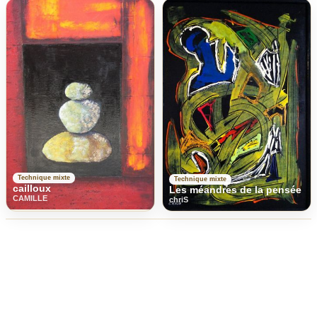
Technique mixte
Technique mixte
cailloux
Les méandres de la pensée
CAMILLE
chriS