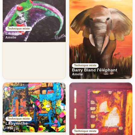
Technique mixte
La noire
Amelie
Technique mixte
Barry Blanc l'éléphant
Amelie
Technique mixte
Labyrinthe
chriS
Technique mixte