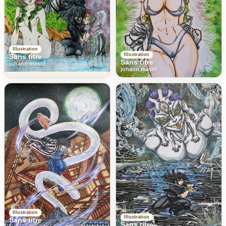
Illustration
Illustration
Sans titre
Sans titre
johann mastil
johann mastil
Illustration
Illustration
Sans titre
Sans titre