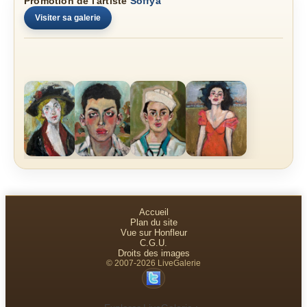
Promotion de l'artiste
Soffya
Visiter sa galerie
Accueil
Plan du site
Vue sur Honfleur
C.G.U.
Droits des images
© 2007-2026 LiveGalerie