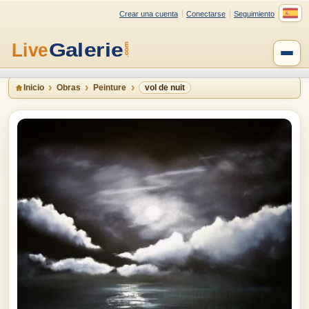
Crear una cuenta
Conectarse
Seguimiento
Inicio
Obras
Peinture
vol de nuit