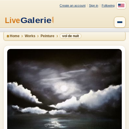
Create an account
Sign in
Following
Home
Works
Peinture
vol de nuit